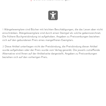
Mängelexemplare sind Bücher mit leichten Beschädigungen, die das Lesen aber nicht
1
einschränken. Mängelexemplare sind durch einen Stempel als solche gekennzeichnet.
Die frühere Buchpreisbindung ist aufgehoben. Angaben zu Preissenkungen beziehen
sich auf den gebundenen Preis eines mangelfreien Exemplars.
Diese Artikel unterliegen nicht der Preisbindung, die Preisbindung dieser Artikel
2
wurde aufgehoben oder der Preis wurde vom Verlag gesenkt. Die jeweils zutreffende
Alternative wird Ihnen auf der Artikelseite dargestellt. Angaben zu Preissenkungen
beziehen sich auf den vorherigen Preis.
Durch Öffnen der Leseprobe willigen Sie ein, dass Daten an den Anbieter der
3
Leseprobe übermittelt werden.
Der gebundene Preis dieses Artikels wird nach Ablauf des auf der Artikelseite
4
dargestellten Datums vom Verlag angehoben.
Der Preisvergleich bezieht sich auf die unverbindliche Preisempfehlung (UVP) des
5
Herstellers.
Der gebundene Preis dieses Artikels wurde vom Verlag gesenkt. Angaben zu
6
Preissenkungen beziehen sich auf den vorherigen Preis.
Die Preisbindung dieses Artikels wurde aufgehoben. Angaben zu Preissenkungen
7