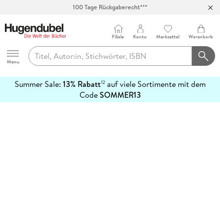
100 Tage Rückgaberecht***
Abholung in über 100 Filialen
Filiale
Konto
Merkzettel
Warenkorb
Hugendubel
Menu
Summer Sale:
13% Rabatt
auf viele Sortimente mit dem
12
mehr
Code
SOMMER13
erfahren