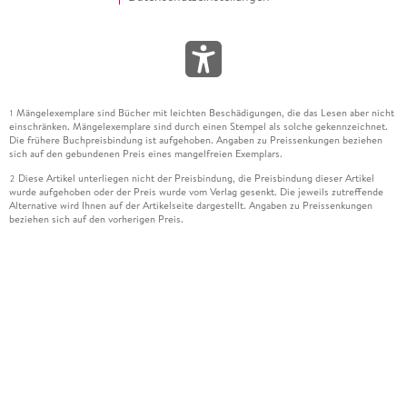
Mängelexemplare sind Bücher mit leichten Beschädigungen, die das Lesen aber nicht
1
einschränken. Mängelexemplare sind durch einen Stempel als solche gekennzeichnet.
Die frühere Buchpreisbindung ist aufgehoben. Angaben zu Preissenkungen beziehen
sich auf den gebundenen Preis eines mangelfreien Exemplars.
Diese Artikel unterliegen nicht der Preisbindung, die Preisbindung dieser Artikel
2
wurde aufgehoben oder der Preis wurde vom Verlag gesenkt. Die jeweils zutreffende
Alternative wird Ihnen auf der Artikelseite dargestellt. Angaben zu Preissenkungen
beziehen sich auf den vorherigen Preis.
Durch Öffnen der Leseprobe willigen Sie ein, dass Daten an den Anbieter der
3
Leseprobe übermittelt werden.
Der gebundene Preis dieses Artikels wird nach Ablauf des auf der Artikelseite
4
dargestellten Datums vom Verlag angehoben.
Der Preisvergleich bezieht sich auf die unverbindliche Preisempfehlung (UVP) des
5
Herstellers.
Der gebundene Preis dieses Artikels wurde vom Verlag gesenkt. Angaben zu
6
Preissenkungen beziehen sich auf den vorherigen Preis.
Die Preisbindung dieses Artikels wurde aufgehoben. Angaben zu Preissenkungen
7