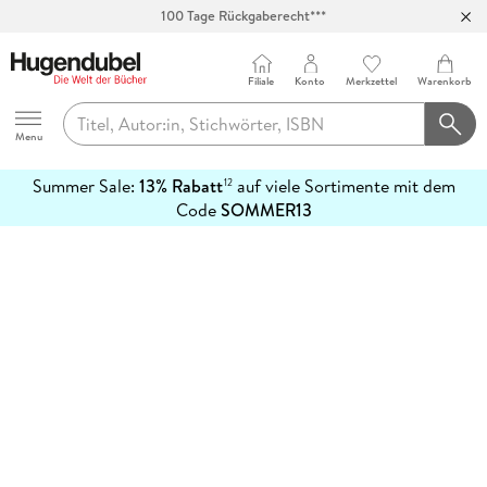
100 Tage Rückgaberecht***
Abholung in über 100 Filialen
Filiale
Konto
Merkzettel
Warenkorb
Hugendubel
Menu
Summer Sale:
13% Rabatt
auf viele Sortimente mit dem
12
mehr
Code
SOMMER13
erfahren