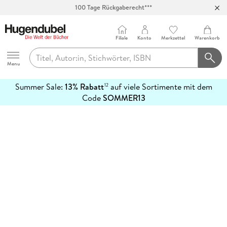
100 Tage Rückgaberecht***
Abholung in über 100 Filialen
Filiale
Konto
Merkzettel
Warenkorb
Hugendubel
Menu
Summer Sale:
13% Rabatt
auf viele Sortimente mit dem
12
mehr
Code
SOMMER13
erfahren