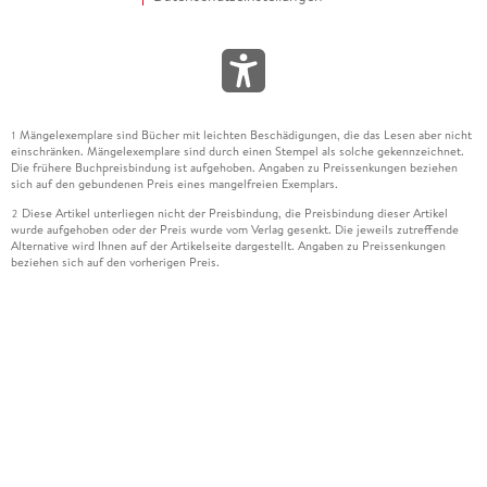
Mängelexemplare sind Bücher mit leichten Beschädigungen, die das Lesen aber nicht
1
einschränken. Mängelexemplare sind durch einen Stempel als solche gekennzeichnet.
Die frühere Buchpreisbindung ist aufgehoben. Angaben zu Preissenkungen beziehen
sich auf den gebundenen Preis eines mangelfreien Exemplars.
Diese Artikel unterliegen nicht der Preisbindung, die Preisbindung dieser Artikel
2
wurde aufgehoben oder der Preis wurde vom Verlag gesenkt. Die jeweils zutreffende
Alternative wird Ihnen auf der Artikelseite dargestellt. Angaben zu Preissenkungen
beziehen sich auf den vorherigen Preis.
Durch Öffnen der Leseprobe willigen Sie ein, dass Daten an den Anbieter der
3
Leseprobe übermittelt werden.
Der gebundene Preis dieses Artikels wird nach Ablauf des auf der Artikelseite
4
dargestellten Datums vom Verlag angehoben.
Der Preisvergleich bezieht sich auf die unverbindliche Preisempfehlung (UVP) des
5
Herstellers.
Der gebundene Preis dieses Artikels wurde vom Verlag gesenkt. Angaben zu
6
Preissenkungen beziehen sich auf den vorherigen Preis.
Die Preisbindung dieses Artikels wurde aufgehoben. Angaben zu Preissenkungen
7