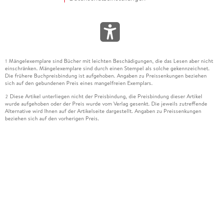
Mängelexemplare sind Bücher mit leichten Beschädigungen, die das Lesen aber nicht
1
einschränken. Mängelexemplare sind durch einen Stempel als solche gekennzeichnet.
Die frühere Buchpreisbindung ist aufgehoben. Angaben zu Preissenkungen beziehen
sich auf den gebundenen Preis eines mangelfreien Exemplars.
Diese Artikel unterliegen nicht der Preisbindung, die Preisbindung dieser Artikel
2
wurde aufgehoben oder der Preis wurde vom Verlag gesenkt. Die jeweils zutreffende
Alternative wird Ihnen auf der Artikelseite dargestellt. Angaben zu Preissenkungen
beziehen sich auf den vorherigen Preis.
Durch Öffnen der Leseprobe willigen Sie ein, dass Daten an den Anbieter der
3
Leseprobe übermittelt werden.
Der gebundene Preis dieses Artikels wird nach Ablauf des auf der Artikelseite
4
dargestellten Datums vom Verlag angehoben.
Der Preisvergleich bezieht sich auf die unverbindliche Preisempfehlung (UVP) des
5
Herstellers.
Der gebundene Preis dieses Artikels wurde vom Verlag gesenkt. Angaben zu
6
Preissenkungen beziehen sich auf den vorherigen Preis.
Die Preisbindung dieses Artikels wurde aufgehoben. Angaben zu Preissenkungen
7