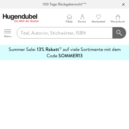
100 Tage Rückgaberecht***
Abholung in über 100 Filialen
Filiale
Konto
Merkzettel
Warenkorb
Hugendubel
Menu
Summer Sale:
13% Rabatt
auf viele Sortimente mit dem
12
mehr
Code
SOMMER13
erfahren