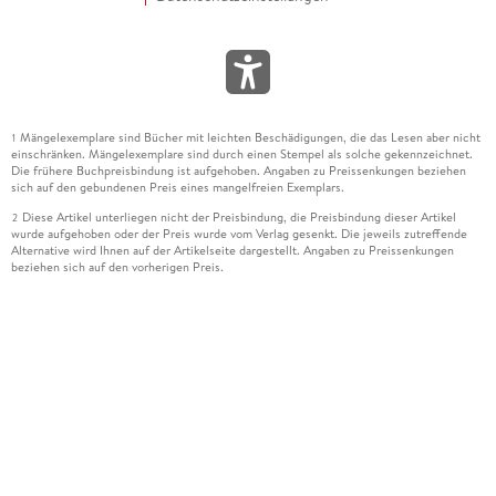
Mängelexemplare sind Bücher mit leichten Beschädigungen, die das Lesen aber nicht
1
einschränken. Mängelexemplare sind durch einen Stempel als solche gekennzeichnet.
Die frühere Buchpreisbindung ist aufgehoben. Angaben zu Preissenkungen beziehen
sich auf den gebundenen Preis eines mangelfreien Exemplars.
Diese Artikel unterliegen nicht der Preisbindung, die Preisbindung dieser Artikel
2
wurde aufgehoben oder der Preis wurde vom Verlag gesenkt. Die jeweils zutreffende
Alternative wird Ihnen auf der Artikelseite dargestellt. Angaben zu Preissenkungen
beziehen sich auf den vorherigen Preis.
Durch Öffnen der Leseprobe willigen Sie ein, dass Daten an den Anbieter der
3
Leseprobe übermittelt werden.
Der gebundene Preis dieses Artikels wird nach Ablauf des auf der Artikelseite
4
dargestellten Datums vom Verlag angehoben.
Der Preisvergleich bezieht sich auf die unverbindliche Preisempfehlung (UVP) des
5
Herstellers.
Der gebundene Preis dieses Artikels wurde vom Verlag gesenkt. Angaben zu
6
Preissenkungen beziehen sich auf den vorherigen Preis.
Die Preisbindung dieses Artikels wurde aufgehoben. Angaben zu Preissenkungen
7