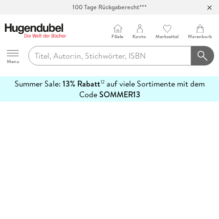
100 Tage Rückgaberecht***
Abholung in über 100 Filialen
Filiale
Konto
Merkzettel
Warenkorb
Hugendubel
Menu
Summer Sale:
13% Rabatt
auf viele Sortimente mit dem
12
mehr
Code
SOMMER13
erfahren