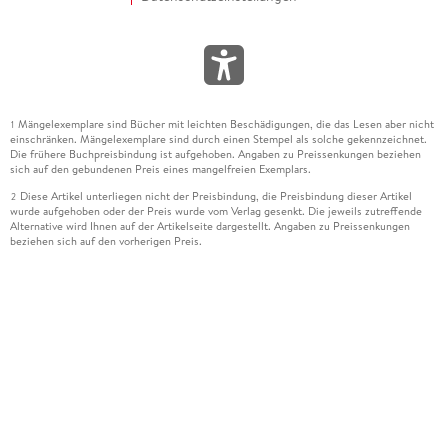
Mängelexemplare sind Bücher mit leichten Beschädigungen, die das Lesen aber nicht
1
einschränken. Mängelexemplare sind durch einen Stempel als solche gekennzeichnet.
Die frühere Buchpreisbindung ist aufgehoben. Angaben zu Preissenkungen beziehen
sich auf den gebundenen Preis eines mangelfreien Exemplars.
Diese Artikel unterliegen nicht der Preisbindung, die Preisbindung dieser Artikel
2
wurde aufgehoben oder der Preis wurde vom Verlag gesenkt. Die jeweils zutreffende
Alternative wird Ihnen auf der Artikelseite dargestellt. Angaben zu Preissenkungen
beziehen sich auf den vorherigen Preis.
Durch Öffnen der Leseprobe willigen Sie ein, dass Daten an den Anbieter der
3
Leseprobe übermittelt werden.
Der gebundene Preis dieses Artikels wird nach Ablauf des auf der Artikelseite
4
dargestellten Datums vom Verlag angehoben.
Der Preisvergleich bezieht sich auf die unverbindliche Preisempfehlung (UVP) des
5
Herstellers.
Der gebundene Preis dieses Artikels wurde vom Verlag gesenkt. Angaben zu
6
Preissenkungen beziehen sich auf den vorherigen Preis.
Die Preisbindung dieses Artikels wurde aufgehoben. Angaben zu Preissenkungen
7