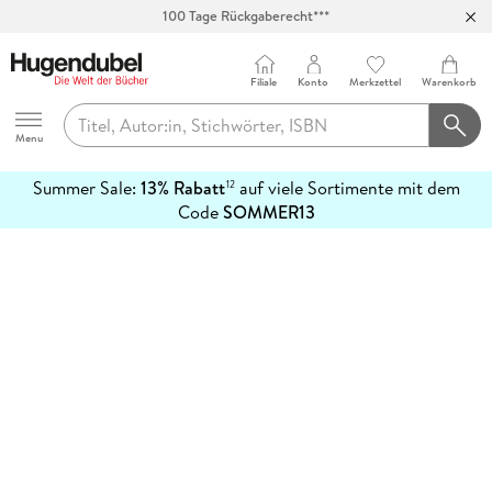
100 Tage Rückgaberecht***
Abholung in über 100 Filialen
Filiale
Konto
Merkzettel
Warenkorb
Hugendubel
Menu
Summer Sale:
13% Rabatt
auf viele Sortimente mit dem
12
mehr
Code
SOMMER13
erfahren