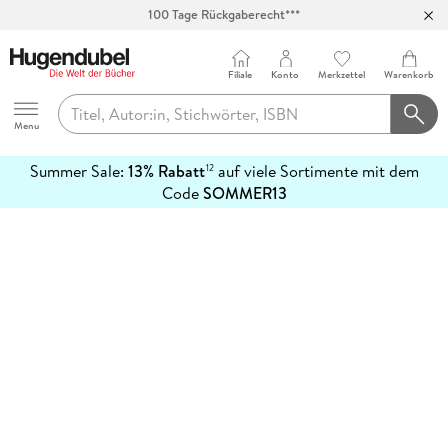
100 Tage Rückgaberecht***
Abholung in über 100 Filialen
Filiale
Konto
Merkzettel
Warenkorb
Hugendubel
Menu
Summer Sale:
13% Rabatt
auf viele Sortimente mit dem
12
mehr
Code
SOMMER13
erfahren