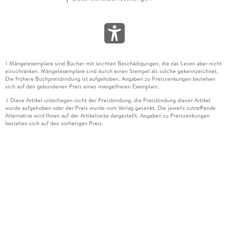
Mängelexemplare sind Bücher mit leichten Beschädigungen, die das Lesen aber nicht
1
einschränken. Mängelexemplare sind durch einen Stempel als solche gekennzeichnet.
Die frühere Buchpreisbindung ist aufgehoben. Angaben zu Preissenkungen beziehen
sich auf den gebundenen Preis eines mangelfreien Exemplars.
Diese Artikel unterliegen nicht der Preisbindung, die Preisbindung dieser Artikel
2
wurde aufgehoben oder der Preis wurde vom Verlag gesenkt. Die jeweils zutreffende
Alternative wird Ihnen auf der Artikelseite dargestellt. Angaben zu Preissenkungen
beziehen sich auf den vorherigen Preis.
Durch Öffnen der Leseprobe willigen Sie ein, dass Daten an den Anbieter der
3
Leseprobe übermittelt werden.
Der gebundene Preis dieses Artikels wird nach Ablauf des auf der Artikelseite
4
dargestellten Datums vom Verlag angehoben.
Der Preisvergleich bezieht sich auf die unverbindliche Preisempfehlung (UVP) des
5
Herstellers.
Der gebundene Preis dieses Artikels wurde vom Verlag gesenkt. Angaben zu
6
Preissenkungen beziehen sich auf den vorherigen Preis.
Die Preisbindung dieses Artikels wurde aufgehoben. Angaben zu Preissenkungen
7