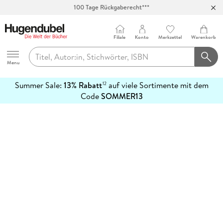
100 Tage Rückgaberecht***
Abholung in über 100 Filialen
Filiale
Konto
Merkzettel
Warenkorb
Hugendubel
Menu
Summer Sale:
13% Rabatt
auf viele Sortimente mit dem
12
mehr
Code
SOMMER13
erfahren