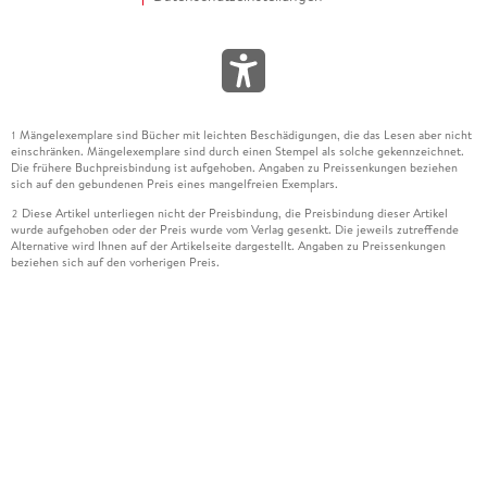
Mängelexemplare sind Bücher mit leichten Beschädigungen, die das Lesen aber nicht
1
einschränken. Mängelexemplare sind durch einen Stempel als solche gekennzeichnet.
Die frühere Buchpreisbindung ist aufgehoben. Angaben zu Preissenkungen beziehen
sich auf den gebundenen Preis eines mangelfreien Exemplars.
Diese Artikel unterliegen nicht der Preisbindung, die Preisbindung dieser Artikel
2
wurde aufgehoben oder der Preis wurde vom Verlag gesenkt. Die jeweils zutreffende
Alternative wird Ihnen auf der Artikelseite dargestellt. Angaben zu Preissenkungen
beziehen sich auf den vorherigen Preis.
Durch Öffnen der Leseprobe willigen Sie ein, dass Daten an den Anbieter der
3
Leseprobe übermittelt werden.
Der gebundene Preis dieses Artikels wird nach Ablauf des auf der Artikelseite
4
dargestellten Datums vom Verlag angehoben.
Der Preisvergleich bezieht sich auf die unverbindliche Preisempfehlung (UVP) des
5
Herstellers.
Der gebundene Preis dieses Artikels wurde vom Verlag gesenkt. Angaben zu
6
Preissenkungen beziehen sich auf den vorherigen Preis.
Die Preisbindung dieses Artikels wurde aufgehoben. Angaben zu Preissenkungen
7