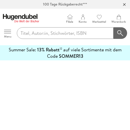
100 Tage Rückgaberecht***
Abholung in über 100 Filialen
Filiale
Konto
Merkzettel
Warenkorb
Hugendubel
Menu
Summer Sale:
13% Rabatt
auf viele Sortimente mit dem
12
mehr
Code
SOMMER13
erfahren