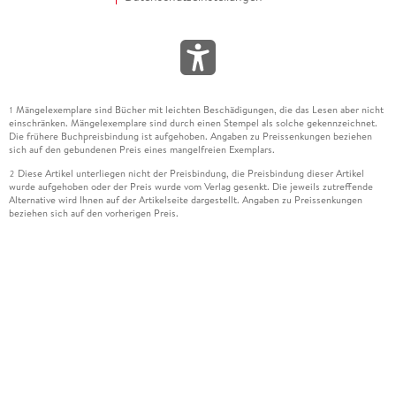
Mängelexemplare sind Bücher mit leichten Beschädigungen, die das Lesen aber nicht
1
einschränken. Mängelexemplare sind durch einen Stempel als solche gekennzeichnet.
Die frühere Buchpreisbindung ist aufgehoben. Angaben zu Preissenkungen beziehen
sich auf den gebundenen Preis eines mangelfreien Exemplars.
Diese Artikel unterliegen nicht der Preisbindung, die Preisbindung dieser Artikel
2
wurde aufgehoben oder der Preis wurde vom Verlag gesenkt. Die jeweils zutreffende
Alternative wird Ihnen auf der Artikelseite dargestellt. Angaben zu Preissenkungen
beziehen sich auf den vorherigen Preis.
Durch Öffnen der Leseprobe willigen Sie ein, dass Daten an den Anbieter der
3
Leseprobe übermittelt werden.
Der gebundene Preis dieses Artikels wird nach Ablauf des auf der Artikelseite
4
dargestellten Datums vom Verlag angehoben.
Der Preisvergleich bezieht sich auf die unverbindliche Preisempfehlung (UVP) des
5
Herstellers.
Der gebundene Preis dieses Artikels wurde vom Verlag gesenkt. Angaben zu
6
Preissenkungen beziehen sich auf den vorherigen Preis.
Die Preisbindung dieses Artikels wurde aufgehoben. Angaben zu Preissenkungen
7