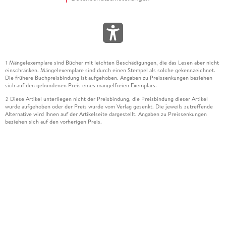
Mängelexemplare sind Bücher mit leichten Beschädigungen, die das Lesen aber nicht
1
einschränken. Mängelexemplare sind durch einen Stempel als solche gekennzeichnet.
Die frühere Buchpreisbindung ist aufgehoben. Angaben zu Preissenkungen beziehen
sich auf den gebundenen Preis eines mangelfreien Exemplars.
Diese Artikel unterliegen nicht der Preisbindung, die Preisbindung dieser Artikel
2
wurde aufgehoben oder der Preis wurde vom Verlag gesenkt. Die jeweils zutreffende
Alternative wird Ihnen auf der Artikelseite dargestellt. Angaben zu Preissenkungen
beziehen sich auf den vorherigen Preis.
Durch Öffnen der Leseprobe willigen Sie ein, dass Daten an den Anbieter der
3
Leseprobe übermittelt werden.
Der gebundene Preis dieses Artikels wird nach Ablauf des auf der Artikelseite
4
dargestellten Datums vom Verlag angehoben.
Der Preisvergleich bezieht sich auf die unverbindliche Preisempfehlung (UVP) des
5
Herstellers.
Der gebundene Preis dieses Artikels wurde vom Verlag gesenkt. Angaben zu
6
Preissenkungen beziehen sich auf den vorherigen Preis.
Die Preisbindung dieses Artikels wurde aufgehoben. Angaben zu Preissenkungen
7