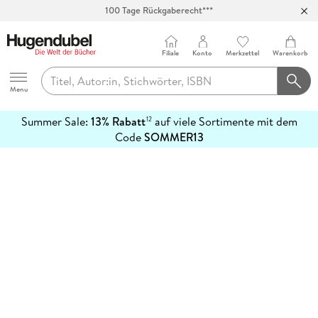
100 Tage Rückgaberecht***
Abholung in über 100 Filialen
Filiale
Konto
Merkzettel
Warenkorb
Hugendubel
Menu
Summer Sale:
13% Rabatt
auf viele Sortimente mit dem
12
mehr
Code
SOMMER13
erfahren