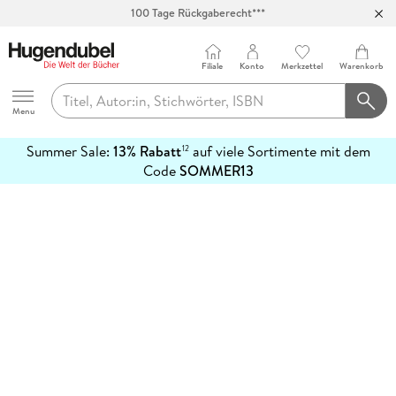
100 Tage Rückgaberecht***
Abholung in über 100 Filialen
Filiale
Konto
Merkzettel
Warenkorb
Hugendubel
Menu
Summer Sale:
13% Rabatt
auf viele Sortimente mit dem
12
mehr
Code
SOMMER13
erfahren