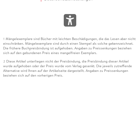
Mängelexemplare sind Bücher mit leichten Beschädigungen, die das Lesen aber nicht
1
einschränken. Mängelexemplare sind durch einen Stempel als solche gekennzeichnet.
Die frühere Buchpreisbindung ist aufgehoben. Angaben zu Preissenkungen beziehen
sich auf den gebundenen Preis eines mangelfreien Exemplars.
Diese Artikel unterliegen nicht der Preisbindung, die Preisbindung dieser Artikel
2
wurde aufgehoben oder der Preis wurde vom Verlag gesenkt. Die jeweils zutreffende
Alternative wird Ihnen auf der Artikelseite dargestellt. Angaben zu Preissenkungen
beziehen sich auf den vorherigen Preis.
Durch Öffnen der Leseprobe willigen Sie ein, dass Daten an den Anbieter der
3
Leseprobe übermittelt werden.
Der gebundene Preis dieses Artikels wird nach Ablauf des auf der Artikelseite
4
dargestellten Datums vom Verlag angehoben.
Der Preisvergleich bezieht sich auf die unverbindliche Preisempfehlung (UVP) des
5
Herstellers.
Der gebundene Preis dieses Artikels wurde vom Verlag gesenkt. Angaben zu
6
Preissenkungen beziehen sich auf den vorherigen Preis.
Die Preisbindung dieses Artikels wurde aufgehoben. Angaben zu Preissenkungen
7