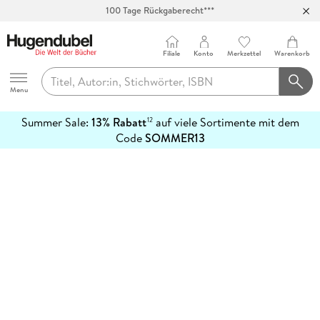
100 Tage Rückgaberecht***
Abholung in über 100 Filialen
Filiale
Konto
Merkzettel
Warenkorb
Hugendubel
Menu
Summer Sale:
13% Rabatt
auf viele Sortimente mit dem
12
mehr
Code
SOMMER13
erfahren