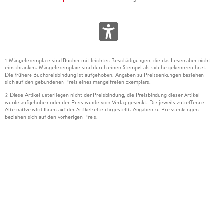
Mängelexemplare sind Bücher mit leichten Beschädigungen, die das Lesen aber nicht
1
einschränken. Mängelexemplare sind durch einen Stempel als solche gekennzeichnet.
Die frühere Buchpreisbindung ist aufgehoben. Angaben zu Preissenkungen beziehen
sich auf den gebundenen Preis eines mangelfreien Exemplars.
Diese Artikel unterliegen nicht der Preisbindung, die Preisbindung dieser Artikel
2
wurde aufgehoben oder der Preis wurde vom Verlag gesenkt. Die jeweils zutreffende
Alternative wird Ihnen auf der Artikelseite dargestellt. Angaben zu Preissenkungen
beziehen sich auf den vorherigen Preis.
Durch Öffnen der Leseprobe willigen Sie ein, dass Daten an den Anbieter der
3
Leseprobe übermittelt werden.
Der gebundene Preis dieses Artikels wird nach Ablauf des auf der Artikelseite
4
dargestellten Datums vom Verlag angehoben.
Der Preisvergleich bezieht sich auf die unverbindliche Preisempfehlung (UVP) des
5
Herstellers.
Der gebundene Preis dieses Artikels wurde vom Verlag gesenkt. Angaben zu
6
Preissenkungen beziehen sich auf den vorherigen Preis.
Die Preisbindung dieses Artikels wurde aufgehoben. Angaben zu Preissenkungen
7