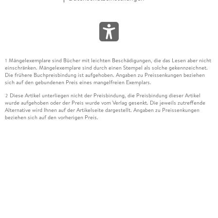
Mängelexemplare sind Bücher mit leichten Beschädigungen, die das Lesen aber nicht
1
einschränken. Mängelexemplare sind durch einen Stempel als solche gekennzeichnet.
Die frühere Buchpreisbindung ist aufgehoben. Angaben zu Preissenkungen beziehen
sich auf den gebundenen Preis eines mangelfreien Exemplars.
Diese Artikel unterliegen nicht der Preisbindung, die Preisbindung dieser Artikel
2
wurde aufgehoben oder der Preis wurde vom Verlag gesenkt. Die jeweils zutreffende
Alternative wird Ihnen auf der Artikelseite dargestellt. Angaben zu Preissenkungen
beziehen sich auf den vorherigen Preis.
Durch Öffnen der Leseprobe willigen Sie ein, dass Daten an den Anbieter der
3
Leseprobe übermittelt werden.
Der gebundene Preis dieses Artikels wird nach Ablauf des auf der Artikelseite
4
dargestellten Datums vom Verlag angehoben.
Der Preisvergleich bezieht sich auf die unverbindliche Preisempfehlung (UVP) des
5
Herstellers.
Der gebundene Preis dieses Artikels wurde vom Verlag gesenkt. Angaben zu
6
Preissenkungen beziehen sich auf den vorherigen Preis.
Die Preisbindung dieses Artikels wurde aufgehoben. Angaben zu Preissenkungen
7