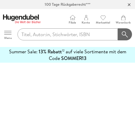
100 Tage Rückgaberecht***
Abholung in über 100 Filialen
Filiale
Konto
Merkzettel
Warenkorb
Hugendubel
Menu
Summer Sale:
13% Rabatt
auf viele Sortimente mit dem
12
mehr
Code
SOMMER13
erfahren