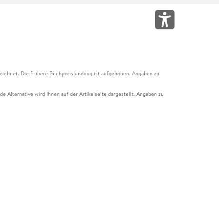
eichnet. Die frühere Buchpreisbindung ist aufgehoben. Angaben zu
e Alternative wird Ihnen auf der Artikelseite dargestellt. Angaben zu
ur Abholung mit Zahlung in der Filiale möglich. Der Gutschein ist nicht
t und das Hugendubel Hörbuch Abo. Der Gutschein ist nicht mit anderen