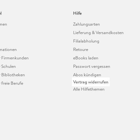
l
Hilfe
hmen
Zahlungsarten
Lieferung & Versandkosten
Filialabholung
mationen
Retoure
ür Firmenkunden
eBooks laden
r Schulen
Passwort vergessen
r Bibliotheken
Abos kündigen
Vertrag widerrufen
r freie Berufe
Alle Hilfethemen