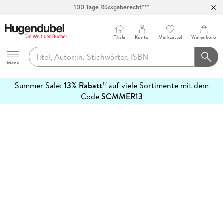
100 Tage Rückgaberecht***
Abholung in über 100 Filialen
Filiale
Konto
Merkzettel
Warenkorb
Hugendubel
Menu
Summer Sale:
13% Rabatt
auf viele Sortimente mit dem
12
mehr
Code
SOMMER13
erfahren