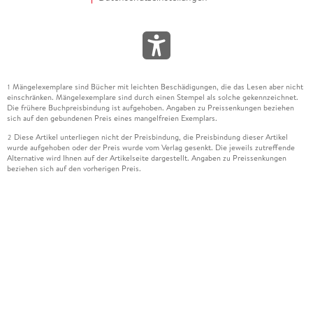
Mängelexemplare sind Bücher mit leichten Beschädigungen, die das Lesen aber nicht
1
einschränken. Mängelexemplare sind durch einen Stempel als solche gekennzeichnet.
Die frühere Buchpreisbindung ist aufgehoben. Angaben zu Preissenkungen beziehen
sich auf den gebundenen Preis eines mangelfreien Exemplars.
Diese Artikel unterliegen nicht der Preisbindung, die Preisbindung dieser Artikel
2
wurde aufgehoben oder der Preis wurde vom Verlag gesenkt. Die jeweils zutreffende
Alternative wird Ihnen auf der Artikelseite dargestellt. Angaben zu Preissenkungen
beziehen sich auf den vorherigen Preis.
Durch Öffnen der Leseprobe willigen Sie ein, dass Daten an den Anbieter der
3
Leseprobe übermittelt werden.
Der gebundene Preis dieses Artikels wird nach Ablauf des auf der Artikelseite
4
dargestellten Datums vom Verlag angehoben.
Der Preisvergleich bezieht sich auf die unverbindliche Preisempfehlung (UVP) des
5
Herstellers.
Der gebundene Preis dieses Artikels wurde vom Verlag gesenkt. Angaben zu
6
Preissenkungen beziehen sich auf den vorherigen Preis.
Die Preisbindung dieses Artikels wurde aufgehoben. Angaben zu Preissenkungen
7