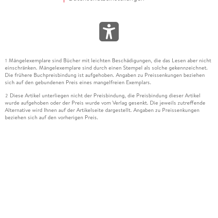
Mängelexemplare sind Bücher mit leichten Beschädigungen, die das Lesen aber nicht
1
einschränken. Mängelexemplare sind durch einen Stempel als solche gekennzeichnet.
Die frühere Buchpreisbindung ist aufgehoben. Angaben zu Preissenkungen beziehen
sich auf den gebundenen Preis eines mangelfreien Exemplars.
Diese Artikel unterliegen nicht der Preisbindung, die Preisbindung dieser Artikel
2
wurde aufgehoben oder der Preis wurde vom Verlag gesenkt. Die jeweils zutreffende
Alternative wird Ihnen auf der Artikelseite dargestellt. Angaben zu Preissenkungen
beziehen sich auf den vorherigen Preis.
Durch Öffnen der Leseprobe willigen Sie ein, dass Daten an den Anbieter der
3
Leseprobe übermittelt werden.
Der gebundene Preis dieses Artikels wird nach Ablauf des auf der Artikelseite
4
dargestellten Datums vom Verlag angehoben.
Der Preisvergleich bezieht sich auf die unverbindliche Preisempfehlung (UVP) des
5
Herstellers.
Der gebundene Preis dieses Artikels wurde vom Verlag gesenkt. Angaben zu
6
Preissenkungen beziehen sich auf den vorherigen Preis.
Die Preisbindung dieses Artikels wurde aufgehoben. Angaben zu Preissenkungen
7