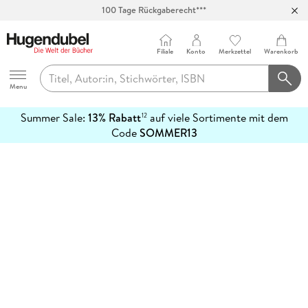
100 Tage Rückgaberecht***
Abholung in über 100 Filialen
Filiale
Konto
Merkzettel
Warenkorb
Hugendubel
Menu
Summer Sale:
13% Rabatt
auf viele Sortimente mit dem
12
mehr
Code
SOMMER13
erfahren