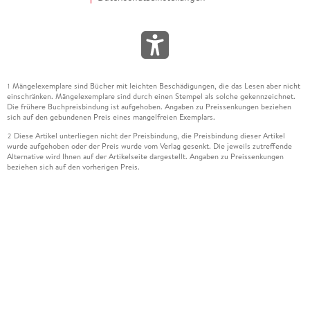
Mängelexemplare sind Bücher mit leichten Beschädigungen, die das Lesen aber nicht
1
einschränken. Mängelexemplare sind durch einen Stempel als solche gekennzeichnet.
Die frühere Buchpreisbindung ist aufgehoben. Angaben zu Preissenkungen beziehen
sich auf den gebundenen Preis eines mangelfreien Exemplars.
Diese Artikel unterliegen nicht der Preisbindung, die Preisbindung dieser Artikel
2
wurde aufgehoben oder der Preis wurde vom Verlag gesenkt. Die jeweils zutreffende
Alternative wird Ihnen auf der Artikelseite dargestellt. Angaben zu Preissenkungen
beziehen sich auf den vorherigen Preis.
Durch Öffnen der Leseprobe willigen Sie ein, dass Daten an den Anbieter der
3
Leseprobe übermittelt werden.
Der gebundene Preis dieses Artikels wird nach Ablauf des auf der Artikelseite
4
dargestellten Datums vom Verlag angehoben.
Der Preisvergleich bezieht sich auf die unverbindliche Preisempfehlung (UVP) des
5
Herstellers.
Der gebundene Preis dieses Artikels wurde vom Verlag gesenkt. Angaben zu
6
Preissenkungen beziehen sich auf den vorherigen Preis.
Die Preisbindung dieses Artikels wurde aufgehoben. Angaben zu Preissenkungen
7