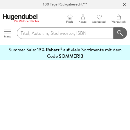
100 Tage Rückgaberecht***
Abholung in über 100 Filialen
Filiale
Konto
Merkzettel
Warenkorb
Hugendubel
Menu
Summer Sale:
13% Rabatt
auf viele Sortimente mit dem
12
mehr
Code
SOMMER13
erfahren