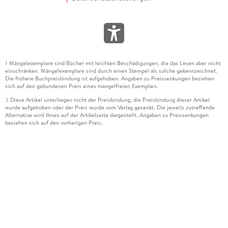
Mängelexemplare sind Bücher mit leichten Beschädigungen, die das Lesen aber nicht
1
einschränken. Mängelexemplare sind durch einen Stempel als solche gekennzeichnet.
Die frühere Buchpreisbindung ist aufgehoben. Angaben zu Preissenkungen beziehen
sich auf den gebundenen Preis eines mangelfreien Exemplars.
Diese Artikel unterliegen nicht der Preisbindung, die Preisbindung dieser Artikel
2
wurde aufgehoben oder der Preis wurde vom Verlag gesenkt. Die jeweils zutreffende
Alternative wird Ihnen auf der Artikelseite dargestellt. Angaben zu Preissenkungen
beziehen sich auf den vorherigen Preis.
Durch Öffnen der Leseprobe willigen Sie ein, dass Daten an den Anbieter der
3
Leseprobe übermittelt werden.
Der gebundene Preis dieses Artikels wird nach Ablauf des auf der Artikelseite
4
dargestellten Datums vom Verlag angehoben.
Der Preisvergleich bezieht sich auf die unverbindliche Preisempfehlung (UVP) des
5
Herstellers.
Der gebundene Preis dieses Artikels wurde vom Verlag gesenkt. Angaben zu
6
Preissenkungen beziehen sich auf den vorherigen Preis.
Die Preisbindung dieses Artikels wurde aufgehoben. Angaben zu Preissenkungen
7