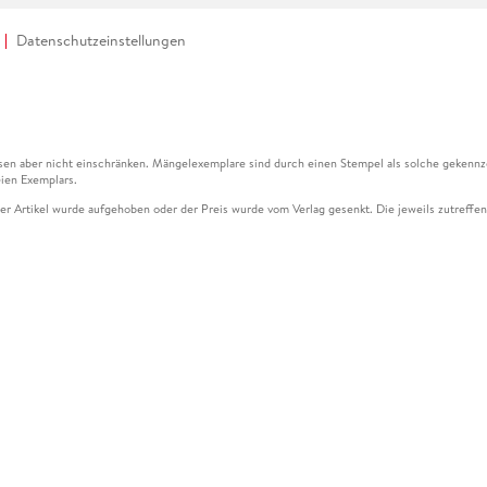
Datenschutzeinstellungen
en aber nicht einschränken. Mängelexemplare sind durch einen Stempel als solche gekennz
ien Exemplars.
ser Artikel wurde aufgehoben oder der Preis wurde vom Verlag gesenkt. Die jeweils zutreffend
ter der Leseprobe übermittelt werden.
kelseite dargestellten Datums vom Verlag angehoben.
g (UVP) des Herstellers.
n zu Preissenkungen beziehen sich auf den vorherigen Preis.
senkungen beziehen sich auf den letzten gebundenen Preis.
kelseite dargestellten Datums vom Verlag angehoben.
n den Gutschein ausschließlich online einlösen unter www.hugendubel.de. Keine Bestellung z
und eBooks) sowie für preisgebundene Kalender, tolino shine (4016621130466), tolino selec
cht möglich. Ein Weiterverkauf und der Handel des Gutscheincodes sind nicht gestattet.