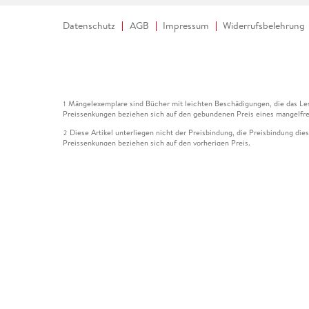
Datenschutz
AGB
Impressum
Widerrufsbelehrung
Mängelexemplare sind Bücher mit leichten Beschädigungen, die das Les
1
Preissenkungen beziehen sich auf den gebundenen Preis eines mangelfre
Diese Artikel unterliegen nicht der Preisbindung, die Preisbindung die
2
Preissenkungen beziehen sich auf den vorherigen Preis.
Durch Öffnen der Leseprobe willigen Sie ein, dass Daten an den Anbie
3
Der gebundene Preis dieses Artikels wird nach Ablauf des auf der Arti
4
Der Preisvergleich bezieht sich auf die unverbindliche Preisempfehlun
5
Der gebundene Preis dieses Artikels wurde vom Verlag gesenkt. Angabe
6
Die Preisbindung dieses Artikels wurde aufgehoben. Angaben zu Preis
7
Der gebundene Preis dieses Artikels wird nach Ablauf des auf der Arti
8
Ihr Gutschein SOMMER13 gilt bis einschließlich 10.08.2026. Sie könne
12
gültig für gesetzlich preisgebundene Artikel (deutschsprachige Bücher 
Gutscheinen und Geschenkkarten kombinierbar. Eine Barauszahlung ist ni