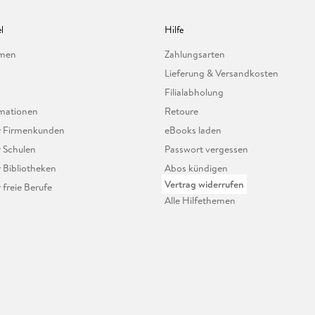
l
Hilfe
hmen
Zahlungsarten
Lieferung & Versandkosten
Filialabholung
mationen
Retoure
ür Firmenkunden
eBooks laden
r Schulen
Passwort vergessen
r Bibliotheken
Abos kündigen
Vertrag widerrufen
r freie Berufe
Alle Hilfethemen