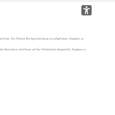
eichnet. Die frühere Buchpreisbindung ist aufgehoben. Angaben zu
e Alternative wird Ihnen auf der Artikelseite dargestellt. Angaben zu
ur Abholung mit Zahlung in der Filiale möglich. Der Gutschein ist nicht
t und das Hugendubel Hörbuch Abo. Der Gutschein ist nicht mit anderen