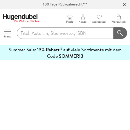
100 Tage Rückgaberecht***
Abholung in über 100 Filialen
Filiale
Konto
Merkzettel
Warenkorb
Hugendubel
Menu
Summer Sale:
13% Rabatt
auf viele Sortimente mit dem
12
mehr
Code
SOMMER13
erfahren