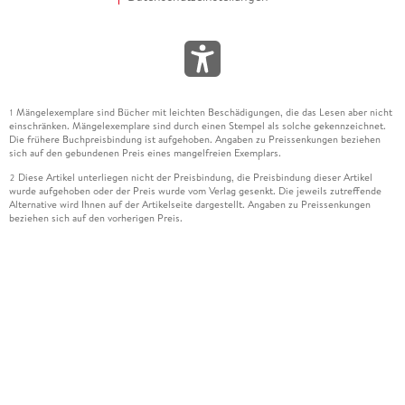
Mängelexemplare sind Bücher mit leichten Beschädigungen, die das Lesen aber nicht
1
einschränken. Mängelexemplare sind durch einen Stempel als solche gekennzeichnet.
Die frühere Buchpreisbindung ist aufgehoben. Angaben zu Preissenkungen beziehen
sich auf den gebundenen Preis eines mangelfreien Exemplars.
Diese Artikel unterliegen nicht der Preisbindung, die Preisbindung dieser Artikel
2
wurde aufgehoben oder der Preis wurde vom Verlag gesenkt. Die jeweils zutreffende
Alternative wird Ihnen auf der Artikelseite dargestellt. Angaben zu Preissenkungen
beziehen sich auf den vorherigen Preis.
Durch Öffnen der Leseprobe willigen Sie ein, dass Daten an den Anbieter der
3
Leseprobe übermittelt werden.
Der gebundene Preis dieses Artikels wird nach Ablauf des auf der Artikelseite
4
dargestellten Datums vom Verlag angehoben.
Der Preisvergleich bezieht sich auf die unverbindliche Preisempfehlung (UVP) des
5
Herstellers.
Der gebundene Preis dieses Artikels wurde vom Verlag gesenkt. Angaben zu
6
Preissenkungen beziehen sich auf den vorherigen Preis.
Die Preisbindung dieses Artikels wurde aufgehoben. Angaben zu Preissenkungen
7