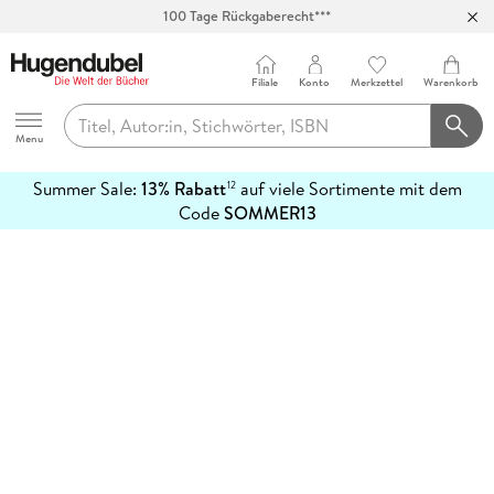
100 Tage Rückgaberecht***
Abholung in über 100 Filialen
Filiale
Konto
Merkzettel
Warenkorb
Hugendubel
Menu
Summer Sale:
13% Rabatt
auf viele Sortimente mit dem
12
mehr
Code
SOMMER13
erfahren