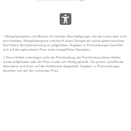
Mängelexemplare sind Bücher mit leichten Beschädigungen, die das Lesen aber nicht
1
einschränken. Mängelexemplare sind durch einen Stempel als solche gekennzeichnet.
Die frühere Buchpreisbindung ist aufgehoben. Angaben zu Preissenkungen beziehen
sich auf den gebundenen Preis eines mangelfreien Exemplars.
Diese Artikel unterliegen nicht der Preisbindung, die Preisbindung dieser Artikel
2
wurde aufgehoben oder der Preis wurde vom Verlag gesenkt. Die jeweils zutreffende
Alternative wird Ihnen auf der Artikelseite dargestellt. Angaben zu Preissenkungen
beziehen sich auf den vorherigen Preis.
Durch Öffnen der Leseprobe willigen Sie ein, dass Daten an den Anbieter der
3
Leseprobe übermittelt werden.
Der gebundene Preis dieses Artikels wird nach Ablauf des auf der Artikelseite
4
dargestellten Datums vom Verlag angehoben.
Der Preisvergleich bezieht sich auf die unverbindliche Preisempfehlung (UVP) des
5
Herstellers.
Der gebundene Preis dieses Artikels wurde vom Verlag gesenkt. Angaben zu
6
Preissenkungen beziehen sich auf den vorherigen Preis.
Die Preisbindung dieses Artikels wurde aufgehoben. Angaben zu Preissenkungen
7