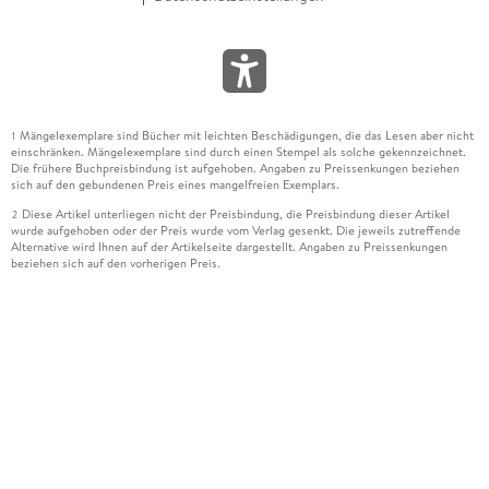
Mängelexemplare sind Bücher mit leichten Beschädigungen, die das Lesen aber nicht
1
einschränken. Mängelexemplare sind durch einen Stempel als solche gekennzeichnet.
Die frühere Buchpreisbindung ist aufgehoben. Angaben zu Preissenkungen beziehen
sich auf den gebundenen Preis eines mangelfreien Exemplars.
Diese Artikel unterliegen nicht der Preisbindung, die Preisbindung dieser Artikel
2
wurde aufgehoben oder der Preis wurde vom Verlag gesenkt. Die jeweils zutreffende
Alternative wird Ihnen auf der Artikelseite dargestellt. Angaben zu Preissenkungen
beziehen sich auf den vorherigen Preis.
Durch Öffnen der Leseprobe willigen Sie ein, dass Daten an den Anbieter der
3
Leseprobe übermittelt werden.
Der gebundene Preis dieses Artikels wird nach Ablauf des auf der Artikelseite
4
dargestellten Datums vom Verlag angehoben.
Der Preisvergleich bezieht sich auf die unverbindliche Preisempfehlung (UVP) des
5
Herstellers.
Der gebundene Preis dieses Artikels wurde vom Verlag gesenkt. Angaben zu
6
Preissenkungen beziehen sich auf den vorherigen Preis.
Die Preisbindung dieses Artikels wurde aufgehoben. Angaben zu Preissenkungen
7