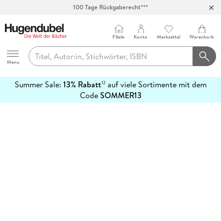
100 Tage Rückgaberecht***
Abholung in über 100 Filialen
Filiale
Konto
Merkzettel
Warenkorb
Hugendubel
Menu
Summer Sale:
13% Rabatt
auf viele Sortimente mit dem
12
mehr
Code
SOMMER13
erfahren