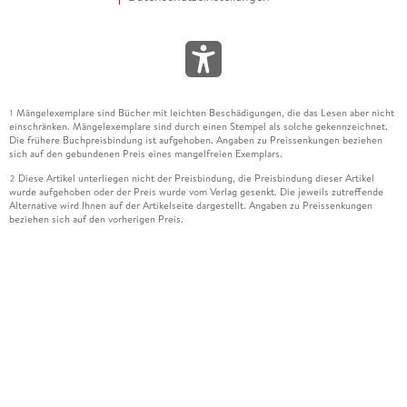
Mängelexemplare sind Bücher mit leichten Beschädigungen, die das Lesen aber nicht
1
einschränken. Mängelexemplare sind durch einen Stempel als solche gekennzeichnet.
Die frühere Buchpreisbindung ist aufgehoben. Angaben zu Preissenkungen beziehen
sich auf den gebundenen Preis eines mangelfreien Exemplars.
Diese Artikel unterliegen nicht der Preisbindung, die Preisbindung dieser Artikel
2
wurde aufgehoben oder der Preis wurde vom Verlag gesenkt. Die jeweils zutreffende
Alternative wird Ihnen auf der Artikelseite dargestellt. Angaben zu Preissenkungen
beziehen sich auf den vorherigen Preis.
Durch Öffnen der Leseprobe willigen Sie ein, dass Daten an den Anbieter der
3
Leseprobe übermittelt werden.
Der gebundene Preis dieses Artikels wird nach Ablauf des auf der Artikelseite
4
dargestellten Datums vom Verlag angehoben.
Der Preisvergleich bezieht sich auf die unverbindliche Preisempfehlung (UVP) des
5
Herstellers.
Der gebundene Preis dieses Artikels wurde vom Verlag gesenkt. Angaben zu
6
Preissenkungen beziehen sich auf den vorherigen Preis.
Die Preisbindung dieses Artikels wurde aufgehoben. Angaben zu Preissenkungen
7