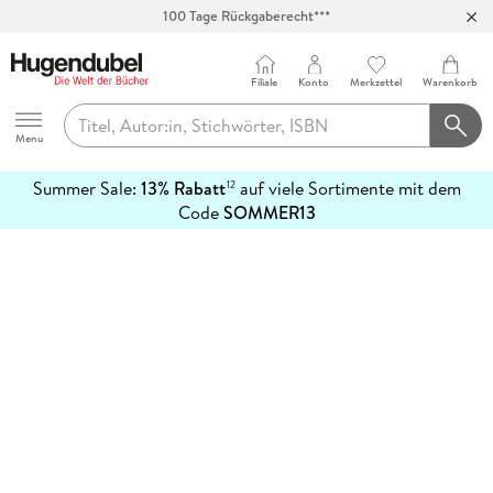
100 Tage Rückgaberecht***
Abholung in über 100 Filialen
Filiale
Konto
Merkzettel
Warenkorb
Hugendubel
Menu
Summer Sale:
13% Rabatt
auf viele Sortimente mit dem
12
mehr
Code
SOMMER13
erfahren