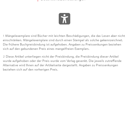
Mängelexemplare sind Bücher mit leichten Beschädigungen, die das Lesen aber nicht
1
einschränken. Mängelexemplare sind durch einen Stempel als solche gekennzeichnet.
Die frühere Buchpreisbindung ist aufgehoben. Angaben zu Preissenkungen beziehen
sich auf den gebundenen Preis eines mangelfreien Exemplars.
Diese Artikel unterliegen nicht der Preisbindung, die Preisbindung dieser Artikel
2
wurde aufgehoben oder der Preis wurde vom Verlag gesenkt. Die jeweils zutreffende
Alternative wird Ihnen auf der Artikelseite dargestellt. Angaben zu Preissenkungen
beziehen sich auf den vorherigen Preis.
Durch Öffnen der Leseprobe willigen Sie ein, dass Daten an den Anbieter der
3
Leseprobe übermittelt werden.
Der gebundene Preis dieses Artikels wird nach Ablauf des auf der Artikelseite
4
dargestellten Datums vom Verlag angehoben.
Der Preisvergleich bezieht sich auf die unverbindliche Preisempfehlung (UVP) des
5
Herstellers.
Der gebundene Preis dieses Artikels wurde vom Verlag gesenkt. Angaben zu
6
Preissenkungen beziehen sich auf den vorherigen Preis.
Die Preisbindung dieses Artikels wurde aufgehoben. Angaben zu Preissenkungen
7