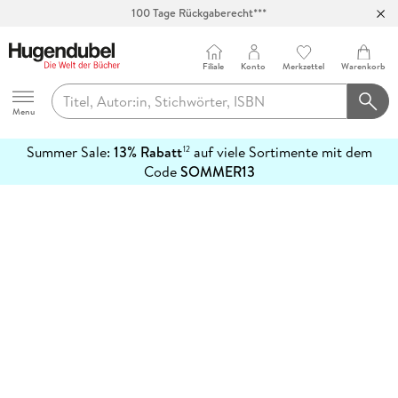
100 Tage Rückgaberecht***
Abholung in über 100 Filialen
Filiale
Konto
Merkzettel
Warenkorb
Hugendubel
Menu
Summer Sale:
13% Rabatt
auf viele Sortimente mit dem
12
mehr
Code
SOMMER13
erfahren