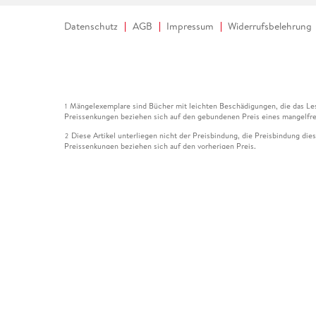
Datenschutz
AGB
Impressum
Widerrufsbelehrung
Mängelexemplare sind Bücher mit leichten Beschädigungen, die das Les
1
Preissenkungen beziehen sich auf den gebundenen Preis eines mangelfre
Diese Artikel unterliegen nicht der Preisbindung, die Preisbindung die
2
Preissenkungen beziehen sich auf den vorherigen Preis.
Durch Öffnen der Leseprobe willigen Sie ein, dass Daten an den Anbie
3
Der gebundene Preis dieses Artikels wird nach Ablauf des auf der Arti
4
Der Preisvergleich bezieht sich auf die unverbindliche Preisempfehlun
5
Der gebundene Preis dieses Artikels wurde vom Verlag gesenkt. Angabe
6
Die Preisbindung dieses Artikels wurde aufgehoben. Angaben zu Preis
7
Der gebundene Preis dieses Artikels wird nach Ablauf des auf der Arti
8
Ihr Gutschein SOMMER13 gilt bis einschließlich 10.08.2026. Sie könne
12
gültig für gesetzlich preisgebundene Artikel (deutschsprachige Bücher 
Gutscheinen und Geschenkkarten kombinierbar. Eine Barauszahlung ist ni