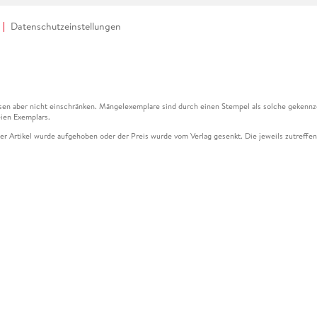
Datenschutzeinstellungen
en aber nicht einschränken. Mängelexemplare sind durch einen Stempel als solche gekennz
ien Exemplars.
ser Artikel wurde aufgehoben oder der Preis wurde vom Verlag gesenkt. Die jeweils zutreffend
ter der Leseprobe übermittelt werden.
kelseite dargestellten Datums vom Verlag angehoben.
g (UVP) des Herstellers.
n zu Preissenkungen beziehen sich auf den vorherigen Preis.
senkungen beziehen sich auf den letzten gebundenen Preis.
kelseite dargestellten Datums vom Verlag angehoben.
n den Gutschein ausschließlich online einlösen unter www.hugendubel.de. Keine Bestellung z
und eBooks) sowie für preisgebundene Kalender, tolino shine (4016621130466), tolino selec
cht möglich. Ein Weiterverkauf und der Handel des Gutscheincodes sind nicht gestattet.