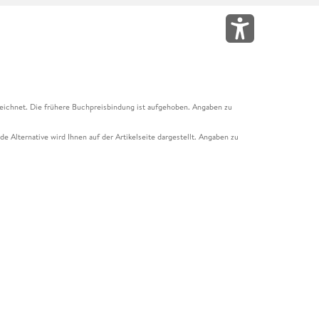
eichnet. Die frühere Buchpreisbindung ist aufgehoben. Angaben zu
e Alternative wird Ihnen auf der Artikelseite dargestellt. Angaben zu
ur Abholung mit Zahlung in der Filiale möglich. Der Gutschein ist nicht
t und das Hugendubel Hörbuch Abo. Der Gutschein ist nicht mit anderen