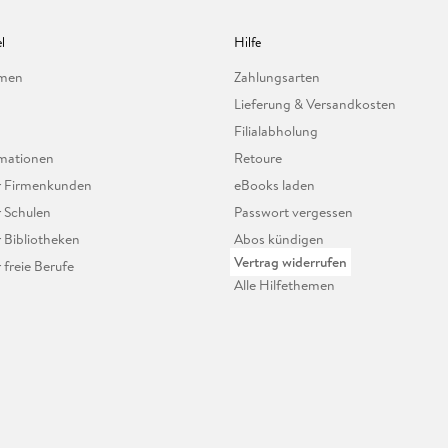
l
Hilfe
hmen
Zahlungsarten
Lieferung & Versandkosten
Filialabholung
mationen
Retoure
ür Firmenkunden
eBooks laden
r Schulen
Passwort vergessen
r Bibliotheken
Abos kündigen
Vertrag widerrufen
r freie Berufe
Alle Hilfethemen