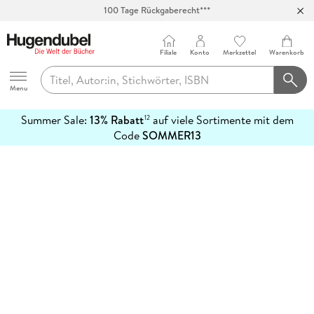
100 Tage Rückgaberecht***
Abholung in über 100 Filialen
Filiale
Konto
Merkzettel
Warenkorb
Hugendubel
Menu
Summer Sale:
13% Rabatt
auf viele Sortimente mit dem
12
mehr
Code
SOMMER13
erfahren