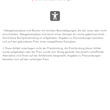
Mängelexemplare sind Bücher mit leichten Beschädigungen, die das Lesen aber nicht
1
einschränken. Mängelexemplare sind durch einen Stempel als solche gekennzeichnet.
Die frühere Buchpreisbindung ist aufgehoben. Angaben zu Preissenkungen beziehen
sich auf den gebundenen Preis eines mangelfreien Exemplars.
Diese Artikel unterliegen nicht der Preisbindung, die Preisbindung dieser Artikel
2
wurde aufgehoben oder der Preis wurde vom Verlag gesenkt. Die jeweils zutreffende
Alternative wird Ihnen auf der Artikelseite dargestellt. Angaben zu Preissenkungen
beziehen sich auf den vorherigen Preis.
Durch Öffnen der Leseprobe willigen Sie ein, dass Daten an den Anbieter der
3
Leseprobe übermittelt werden.
Der gebundene Preis dieses Artikels wird nach Ablauf des auf der Artikelseite
4
dargestellten Datums vom Verlag angehoben.
Der Preisvergleich bezieht sich auf die unverbindliche Preisempfehlung (UVP) des
5
Herstellers.
Der gebundene Preis dieses Artikels wurde vom Verlag gesenkt. Angaben zu
6
Preissenkungen beziehen sich auf den vorherigen Preis.
Die Preisbindung dieses Artikels wurde aufgehoben. Angaben zu Preissenkungen
7