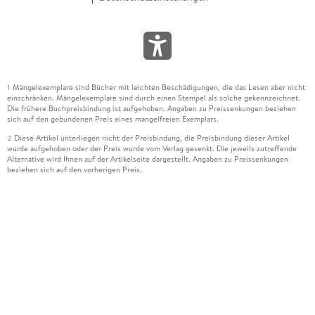
Mängelexemplare sind Bücher mit leichten Beschädigungen, die das Lesen aber nicht
1
einschränken. Mängelexemplare sind durch einen Stempel als solche gekennzeichnet.
Die frühere Buchpreisbindung ist aufgehoben. Angaben zu Preissenkungen beziehen
sich auf den gebundenen Preis eines mangelfreien Exemplars.
Diese Artikel unterliegen nicht der Preisbindung, die Preisbindung dieser Artikel
2
wurde aufgehoben oder der Preis wurde vom Verlag gesenkt. Die jeweils zutreffende
Alternative wird Ihnen auf der Artikelseite dargestellt. Angaben zu Preissenkungen
beziehen sich auf den vorherigen Preis.
Durch Öffnen der Leseprobe willigen Sie ein, dass Daten an den Anbieter der
3
Leseprobe übermittelt werden.
Der gebundene Preis dieses Artikels wird nach Ablauf des auf der Artikelseite
4
dargestellten Datums vom Verlag angehoben.
Der Preisvergleich bezieht sich auf die unverbindliche Preisempfehlung (UVP) des
5
Herstellers.
Der gebundene Preis dieses Artikels wurde vom Verlag gesenkt. Angaben zu
6
Preissenkungen beziehen sich auf den vorherigen Preis.
Die Preisbindung dieses Artikels wurde aufgehoben. Angaben zu Preissenkungen
7