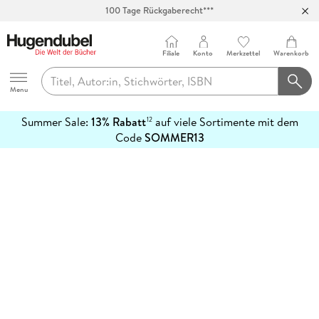
100 Tage Rückgaberecht***
Abholung in über 100 Filialen
Filiale
Konto
Merkzettel
Warenkorb
Hugendubel
Menu
Summer Sale:
13% Rabatt
auf viele Sortimente mit dem
12
mehr
Code
SOMMER13
erfahren