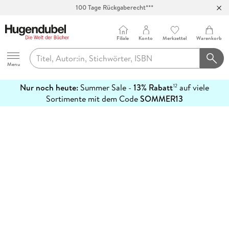
100 Tage Rückgaberecht***
Abholung in über 100 Filialen
Filiale
Konto
Merkzettel
Warenkorb
Hugendubel
Menu
Nur noch heute:
Summer Sale -
13% Rabatt
auf viele
12
mehr
Sortimente mit dem Code
SOMMER13
erfahren