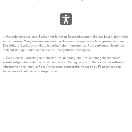
Mängelexemplare sind Bücher mit leichten Beschädigungen, die das Lesen aber nicht
1
einschränken. Mängelexemplare sind durch einen Stempel als solche gekennzeichnet.
Die frühere Buchpreisbindung ist aufgehoben. Angaben zu Preissenkungen beziehen
sich auf den gebundenen Preis eines mangelfreien Exemplars.
Diese Artikel unterliegen nicht der Preisbindung, die Preisbindung dieser Artikel
2
wurde aufgehoben oder der Preis wurde vom Verlag gesenkt. Die jeweils zutreffende
Alternative wird Ihnen auf der Artikelseite dargestellt. Angaben zu Preissenkungen
beziehen sich auf den vorherigen Preis.
Durch Öffnen der Leseprobe willigen Sie ein, dass Daten an den Anbieter der
3
Leseprobe übermittelt werden.
Der gebundene Preis dieses Artikels wird nach Ablauf des auf der Artikelseite
4
dargestellten Datums vom Verlag angehoben.
Der Preisvergleich bezieht sich auf die unverbindliche Preisempfehlung (UVP) des
5
Herstellers.
Der gebundene Preis dieses Artikels wurde vom Verlag gesenkt. Angaben zu
6
Preissenkungen beziehen sich auf den vorherigen Preis.
Die Preisbindung dieses Artikels wurde aufgehoben. Angaben zu Preissenkungen
7