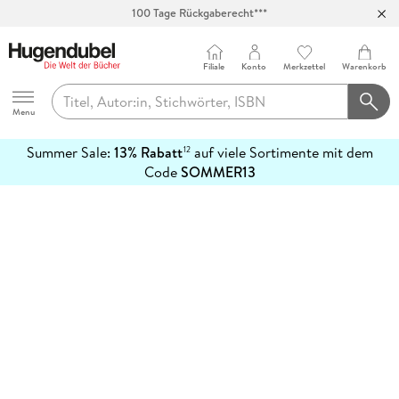
100 Tage Rückgaberecht***
Abholung in über 100 Filialen
Filiale
Konto
Merkzettel
Warenkorb
Hugendubel
Menu
Summer Sale:
13% Rabatt
auf viele Sortimente mit dem
12
mehr
Code
SOMMER13
erfahren