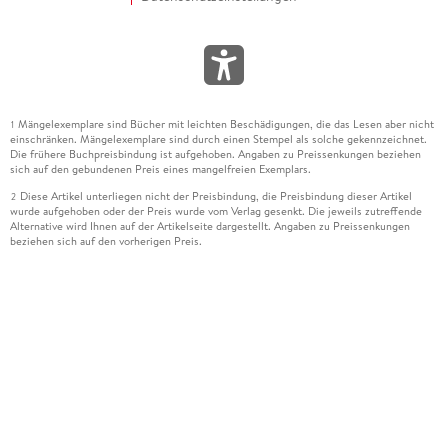
Mängelexemplare sind Bücher mit leichten Beschädigungen, die das Lesen aber nicht
1
einschränken. Mängelexemplare sind durch einen Stempel als solche gekennzeichnet.
Die frühere Buchpreisbindung ist aufgehoben. Angaben zu Preissenkungen beziehen
sich auf den gebundenen Preis eines mangelfreien Exemplars.
Diese Artikel unterliegen nicht der Preisbindung, die Preisbindung dieser Artikel
2
wurde aufgehoben oder der Preis wurde vom Verlag gesenkt. Die jeweils zutreffende
Alternative wird Ihnen auf der Artikelseite dargestellt. Angaben zu Preissenkungen
beziehen sich auf den vorherigen Preis.
Durch Öffnen der Leseprobe willigen Sie ein, dass Daten an den Anbieter der
3
Leseprobe übermittelt werden.
Der gebundene Preis dieses Artikels wird nach Ablauf des auf der Artikelseite
4
dargestellten Datums vom Verlag angehoben.
Der Preisvergleich bezieht sich auf die unverbindliche Preisempfehlung (UVP) des
5
Herstellers.
Der gebundene Preis dieses Artikels wurde vom Verlag gesenkt. Angaben zu
6
Preissenkungen beziehen sich auf den vorherigen Preis.
Die Preisbindung dieses Artikels wurde aufgehoben. Angaben zu Preissenkungen
7