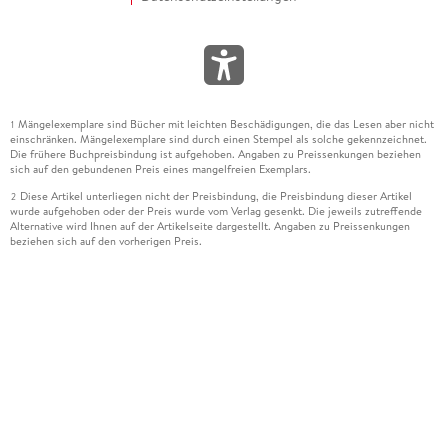
Mängelexemplare sind Bücher mit leichten Beschädigungen, die das Lesen aber nicht
1
einschränken. Mängelexemplare sind durch einen Stempel als solche gekennzeichnet.
Die frühere Buchpreisbindung ist aufgehoben. Angaben zu Preissenkungen beziehen
sich auf den gebundenen Preis eines mangelfreien Exemplars.
Diese Artikel unterliegen nicht der Preisbindung, die Preisbindung dieser Artikel
2
wurde aufgehoben oder der Preis wurde vom Verlag gesenkt. Die jeweils zutreffende
Alternative wird Ihnen auf der Artikelseite dargestellt. Angaben zu Preissenkungen
beziehen sich auf den vorherigen Preis.
Durch Öffnen der Leseprobe willigen Sie ein, dass Daten an den Anbieter der
3
Leseprobe übermittelt werden.
Der gebundene Preis dieses Artikels wird nach Ablauf des auf der Artikelseite
4
dargestellten Datums vom Verlag angehoben.
Der Preisvergleich bezieht sich auf die unverbindliche Preisempfehlung (UVP) des
5
Herstellers.
Der gebundene Preis dieses Artikels wurde vom Verlag gesenkt. Angaben zu
6
Preissenkungen beziehen sich auf den vorherigen Preis.
Die Preisbindung dieses Artikels wurde aufgehoben. Angaben zu Preissenkungen
7