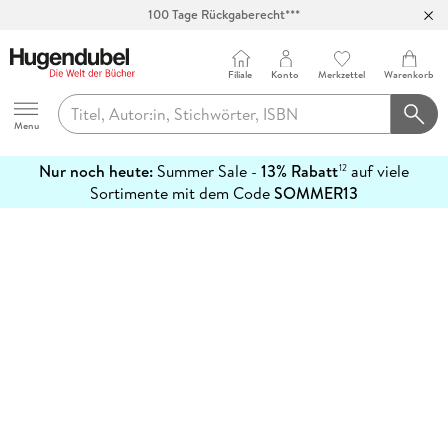
100 Tage Rückgaberecht***
Abholung in über 100 Filialen
Filiale
Konto
Merkzettel
Warenkorb
Hugendubel
Menu
Nur noch heute:
Summer Sale -
13% Rabatt
auf viele
12
mehr
Sortimente mit dem Code
SOMMER13
erfahren