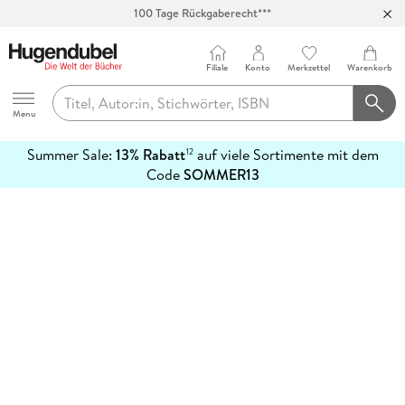
100 Tage Rückgaberecht***
Abholung in über 100 Filialen
Filiale
Konto
Merkzettel
Warenkorb
Hugendubel
Menu
Summer Sale:
13% Rabatt
auf viele Sortimente mit dem
12
mehr
Code
SOMMER13
erfahren