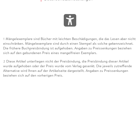
Mängelexemplare sind Bücher mit leichten Beschädigungen, die das Lesen aber nicht
1
einschränken. Mängelexemplare sind durch einen Stempel als solche gekennzeichnet.
Die frühere Buchpreisbindung ist aufgehoben. Angaben zu Preissenkungen beziehen
sich auf den gebundenen Preis eines mangelfreien Exemplars.
Diese Artikel unterliegen nicht der Preisbindung, die Preisbindung dieser Artikel
2
wurde aufgehoben oder der Preis wurde vom Verlag gesenkt. Die jeweils zutreffende
Alternative wird Ihnen auf der Artikelseite dargestellt. Angaben zu Preissenkungen
beziehen sich auf den vorherigen Preis.
Durch Öffnen der Leseprobe willigen Sie ein, dass Daten an den Anbieter der
3
Leseprobe übermittelt werden.
Der gebundene Preis dieses Artikels wird nach Ablauf des auf der Artikelseite
4
dargestellten Datums vom Verlag angehoben.
Der Preisvergleich bezieht sich auf die unverbindliche Preisempfehlung (UVP) des
5
Herstellers.
Der gebundene Preis dieses Artikels wurde vom Verlag gesenkt. Angaben zu
6
Preissenkungen beziehen sich auf den vorherigen Preis.
Die Preisbindung dieses Artikels wurde aufgehoben. Angaben zu Preissenkungen
7