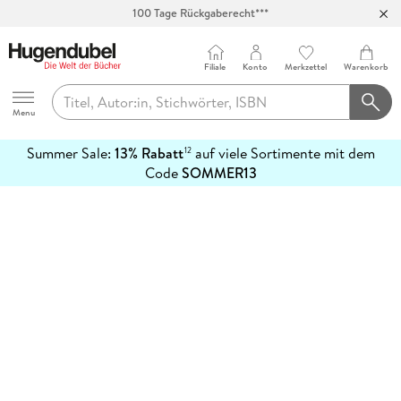
100 Tage Rückgaberecht***
Abholung in über 100 Filialen
Filiale
Konto
Merkzettel
Warenkorb
Hugendubel
Menu
Summer Sale:
13% Rabatt
auf viele Sortimente mit dem
12
mehr
Code
SOMMER13
erfahren