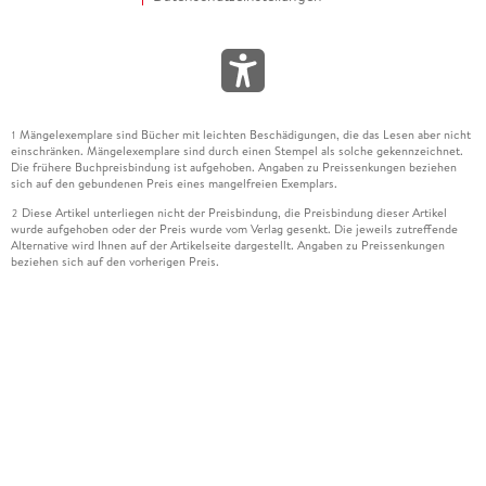
Mängelexemplare sind Bücher mit leichten Beschädigungen, die das Lesen aber nicht
1
einschränken. Mängelexemplare sind durch einen Stempel als solche gekennzeichnet.
Die frühere Buchpreisbindung ist aufgehoben. Angaben zu Preissenkungen beziehen
sich auf den gebundenen Preis eines mangelfreien Exemplars.
Diese Artikel unterliegen nicht der Preisbindung, die Preisbindung dieser Artikel
2
wurde aufgehoben oder der Preis wurde vom Verlag gesenkt. Die jeweils zutreffende
Alternative wird Ihnen auf der Artikelseite dargestellt. Angaben zu Preissenkungen
beziehen sich auf den vorherigen Preis.
Durch Öffnen der Leseprobe willigen Sie ein, dass Daten an den Anbieter der
3
Leseprobe übermittelt werden.
Der gebundene Preis dieses Artikels wird nach Ablauf des auf der Artikelseite
4
dargestellten Datums vom Verlag angehoben.
Der Preisvergleich bezieht sich auf die unverbindliche Preisempfehlung (UVP) des
5
Herstellers.
Der gebundene Preis dieses Artikels wurde vom Verlag gesenkt. Angaben zu
6
Preissenkungen beziehen sich auf den vorherigen Preis.
Die Preisbindung dieses Artikels wurde aufgehoben. Angaben zu Preissenkungen
7