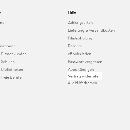
l
Hilfe
hmen
Zahlungsarten
Lieferung & Versandkosten
Filialabholung
mationen
Retoure
ür Firmenkunden
eBooks laden
r Schulen
Passwort vergessen
r Bibliotheken
Abos kündigen
Vertrag widerrufen
r freie Berufe
Alle Hilfethemen