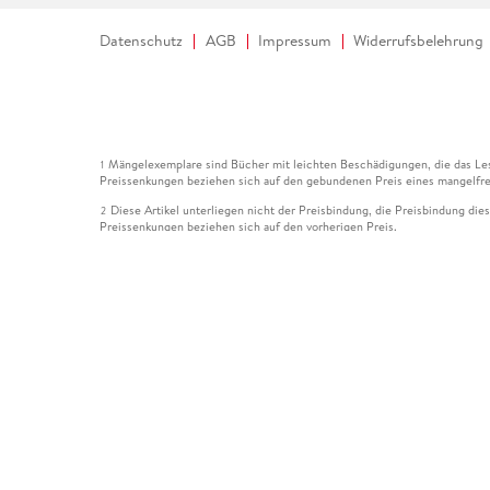
Datenschutz
AGB
Impressum
Widerrufsbelehrung
Mängelexemplare sind Bücher mit leichten Beschädigungen, die das Les
1
Preissenkungen beziehen sich auf den gebundenen Preis eines mangelfre
Diese Artikel unterliegen nicht der Preisbindung, die Preisbindung die
2
Preissenkungen beziehen sich auf den vorherigen Preis.
Durch Öffnen der Leseprobe willigen Sie ein, dass Daten an den Anbie
3
Der gebundene Preis dieses Artikels wird nach Ablauf des auf der Arti
4
Der Preisvergleich bezieht sich auf die unverbindliche Preisempfehlun
5
Der gebundene Preis dieses Artikels wurde vom Verlag gesenkt. Angabe
6
Die Preisbindung dieses Artikels wurde aufgehoben. Angaben zu Preis
7
Der gebundene Preis dieses Artikels wird nach Ablauf des auf der Arti
8
Ihr Gutschein SOMMER13 gilt bis einschließlich 10.08.2026. Sie könne
12
gültig für gesetzlich preisgebundene Artikel (deutschsprachige Bücher 
Gutscheinen und Geschenkkarten kombinierbar. Eine Barauszahlung ist ni