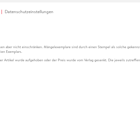
Datenschutzeinstellungen
en aber nicht einschränken. Mängelexemplare sind durch einen Stempel als solche gekennz
ien Exemplars.
ser Artikel wurde aufgehoben oder der Preis wurde vom Verlag gesenkt. Die jeweils zutreffend
ter der Leseprobe übermittelt werden.
kelseite dargestellten Datums vom Verlag angehoben.
g (UVP) des Herstellers.
n zu Preissenkungen beziehen sich auf den vorherigen Preis.
senkungen beziehen sich auf den letzten gebundenen Preis.
kelseite dargestellten Datums vom Verlag angehoben.
n den Gutschein ausschließlich online einlösen unter www.hugendubel.de. Keine Bestellung z
und eBooks) sowie für preisgebundene Kalender, tolino shine (4016621130466), tolino selec
cht möglich. Ein Weiterverkauf und der Handel des Gutscheincodes sind nicht gestattet.