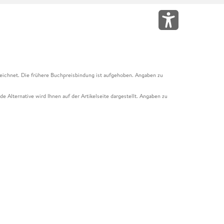
eichnet. Die frühere Buchpreisbindung ist aufgehoben. Angaben zu
e Alternative wird Ihnen auf der Artikelseite dargestellt. Angaben zu
ur Abholung mit Zahlung in der Filiale möglich. Der Gutschein ist nicht
t und das Hugendubel Hörbuch Abo. Der Gutschein ist nicht mit anderen