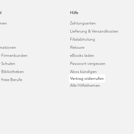
l
Hilfe
hmen
Zahlungsarten
Lieferung & Versandkosten
Filialabholung
mationen
Retoure
ür Firmenkunden
eBooks laden
r Schulen
Passwort vergessen
r Bibliotheken
Abos kündigen
Vertrag widerrufen
r freie Berufe
Alle Hilfethemen