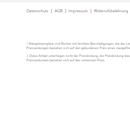
Datenschutz
AGB
Impressum
Widerrufsbelehrung
Mängelexemplare sind Bücher mit leichten Beschädigungen, die das Les
1
Preissenkungen beziehen sich auf den gebundenen Preis eines mangelfre
Diese Artikel unterliegen nicht der Preisbindung, die Preisbindung die
2
Preissenkungen beziehen sich auf den vorherigen Preis.
Durch Öffnen der Leseprobe willigen Sie ein, dass Daten an den Anbie
3
Der gebundene Preis dieses Artikels wird nach Ablauf des auf der Arti
4
Der Preisvergleich bezieht sich auf die unverbindliche Preisempfehlun
5
Der gebundene Preis dieses Artikels wurde vom Verlag gesenkt. Angabe
6
Die Preisbindung dieses Artikels wurde aufgehoben. Angaben zu Preis
7
Der gebundene Preis dieses Artikels wird nach Ablauf des auf der Arti
8
Ihr Gutschein SOMMER13 gilt bis einschließlich 10.08.2026. Sie könne
12
gültig für gesetzlich preisgebundene Artikel (deutschsprachige Bücher 
Gutscheinen und Geschenkkarten kombinierbar. Eine Barauszahlung ist ni