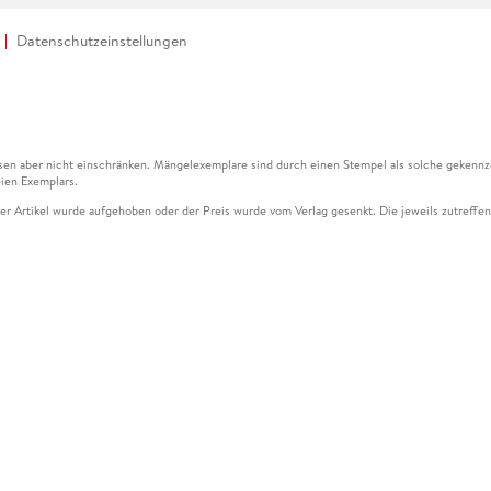
Datenschutzeinstellungen
en aber nicht einschränken. Mängelexemplare sind durch einen Stempel als solche gekennz
ien Exemplars.
ser Artikel wurde aufgehoben oder der Preis wurde vom Verlag gesenkt. Die jeweils zutreffend
ter der Leseprobe übermittelt werden.
kelseite dargestellten Datums vom Verlag angehoben.
g (UVP) des Herstellers.
n zu Preissenkungen beziehen sich auf den vorherigen Preis.
senkungen beziehen sich auf den letzten gebundenen Preis.
kelseite dargestellten Datums vom Verlag angehoben.
n den Gutschein ausschließlich online einlösen unter www.hugendubel.de. Keine Bestellung z
und eBooks) sowie für preisgebundene Kalender, tolino shine (4016621130466), tolino selec
cht möglich. Ein Weiterverkauf und der Handel des Gutscheincodes sind nicht gestattet.