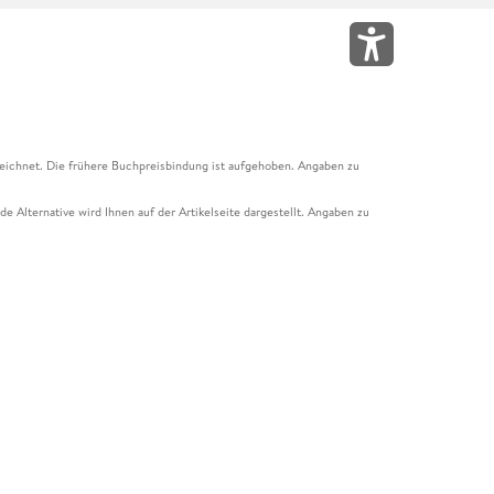
eichnet. Die frühere Buchpreisbindung ist aufgehoben. Angaben zu
e Alternative wird Ihnen auf der Artikelseite dargestellt. Angaben zu
ur Abholung mit Zahlung in der Filiale möglich. Der Gutschein ist nicht
t und das Hugendubel Hörbuch Abo. Der Gutschein ist nicht mit anderen