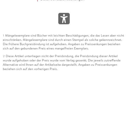
Mängelexemplare sind Bücher mit leichten Beschädigungen, die das Lesen aber nicht
1
einschränken. Mängelexemplare sind durch einen Stempel als solche gekennzeichnet.
Die frühere Buchpreisbindung ist aufgehoben. Angaben zu Preissenkungen beziehen
sich auf den gebundenen Preis eines mangelfreien Exemplars.
Diese Artikel unterliegen nicht der Preisbindung, die Preisbindung dieser Artikel
2
wurde aufgehoben oder der Preis wurde vom Verlag gesenkt. Die jeweils zutreffende
Alternative wird Ihnen auf der Artikelseite dargestellt. Angaben zu Preissenkungen
beziehen sich auf den vorherigen Preis.
Durch Öffnen der Leseprobe willigen Sie ein, dass Daten an den Anbieter der
3
Leseprobe übermittelt werden.
Der gebundene Preis dieses Artikels wird nach Ablauf des auf der Artikelseite
4
dargestellten Datums vom Verlag angehoben.
Der Preisvergleich bezieht sich auf die unverbindliche Preisempfehlung (UVP) des
5
Herstellers.
Der gebundene Preis dieses Artikels wurde vom Verlag gesenkt. Angaben zu
6
Preissenkungen beziehen sich auf den vorherigen Preis.
Die Preisbindung dieses Artikels wurde aufgehoben. Angaben zu Preissenkungen
7