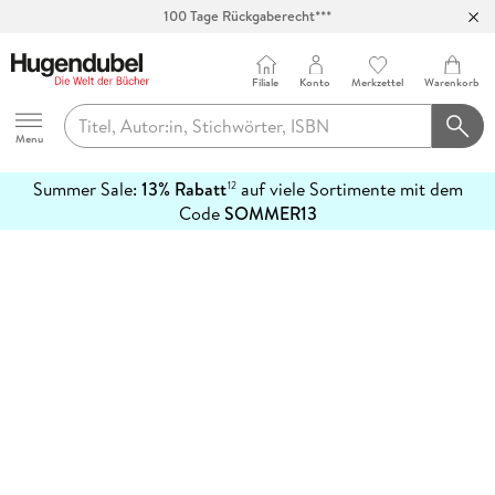
100 Tage Rückgaberecht***
Abholung in über 100 Filialen
Filiale
Konto
Merkzettel
Warenkorb
Hugendubel
Menu
Summer Sale:
13% Rabatt
auf viele Sortimente mit dem
12
mehr
Code
SOMMER13
erfahren