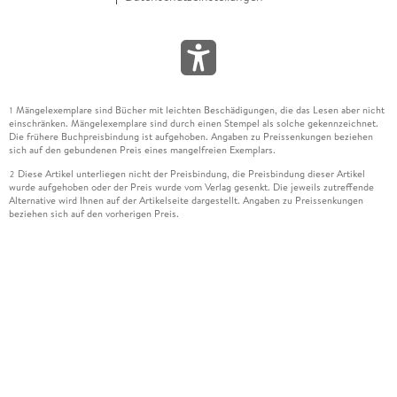
Mängelexemplare sind Bücher mit leichten Beschädigungen, die das Lesen aber nicht
1
einschränken. Mängelexemplare sind durch einen Stempel als solche gekennzeichnet.
Die frühere Buchpreisbindung ist aufgehoben. Angaben zu Preissenkungen beziehen
sich auf den gebundenen Preis eines mangelfreien Exemplars.
Diese Artikel unterliegen nicht der Preisbindung, die Preisbindung dieser Artikel
2
wurde aufgehoben oder der Preis wurde vom Verlag gesenkt. Die jeweils zutreffende
Alternative wird Ihnen auf der Artikelseite dargestellt. Angaben zu Preissenkungen
beziehen sich auf den vorherigen Preis.
Durch Öffnen der Leseprobe willigen Sie ein, dass Daten an den Anbieter der
3
Leseprobe übermittelt werden.
Der gebundene Preis dieses Artikels wird nach Ablauf des auf der Artikelseite
4
dargestellten Datums vom Verlag angehoben.
Der Preisvergleich bezieht sich auf die unverbindliche Preisempfehlung (UVP) des
5
Herstellers.
Der gebundene Preis dieses Artikels wurde vom Verlag gesenkt. Angaben zu
6
Preissenkungen beziehen sich auf den vorherigen Preis.
Die Preisbindung dieses Artikels wurde aufgehoben. Angaben zu Preissenkungen
7