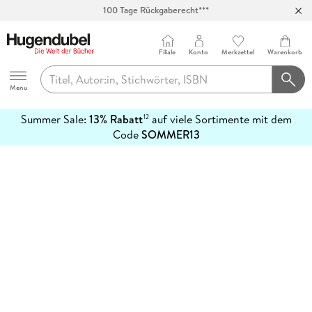
100 Tage Rückgaberecht***
Abholung in über 100 Filialen
Filiale
Konto
Merkzettel
Warenkorb
Hugendubel
Menu
Summer Sale:
13% Rabatt
auf viele Sortimente mit dem
12
mehr
Code
SOMMER13
erfahren