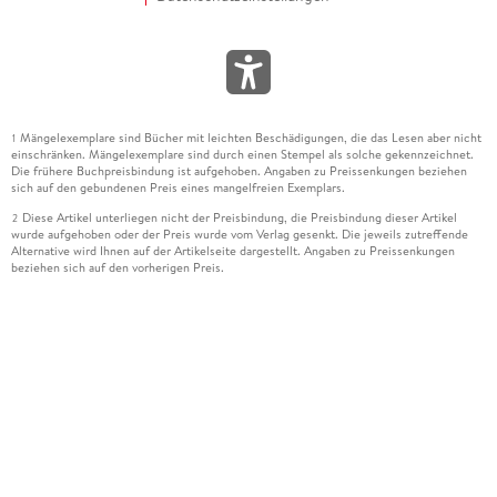
Mängelexemplare sind Bücher mit leichten Beschädigungen, die das Lesen aber nicht
1
einschränken. Mängelexemplare sind durch einen Stempel als solche gekennzeichnet.
Die frühere Buchpreisbindung ist aufgehoben. Angaben zu Preissenkungen beziehen
sich auf den gebundenen Preis eines mangelfreien Exemplars.
Diese Artikel unterliegen nicht der Preisbindung, die Preisbindung dieser Artikel
2
wurde aufgehoben oder der Preis wurde vom Verlag gesenkt. Die jeweils zutreffende
Alternative wird Ihnen auf der Artikelseite dargestellt. Angaben zu Preissenkungen
beziehen sich auf den vorherigen Preis.
Durch Öffnen der Leseprobe willigen Sie ein, dass Daten an den Anbieter der
3
Leseprobe übermittelt werden.
Der gebundene Preis dieses Artikels wird nach Ablauf des auf der Artikelseite
4
dargestellten Datums vom Verlag angehoben.
Der Preisvergleich bezieht sich auf die unverbindliche Preisempfehlung (UVP) des
5
Herstellers.
Der gebundene Preis dieses Artikels wurde vom Verlag gesenkt. Angaben zu
6
Preissenkungen beziehen sich auf den vorherigen Preis.
Die Preisbindung dieses Artikels wurde aufgehoben. Angaben zu Preissenkungen
7