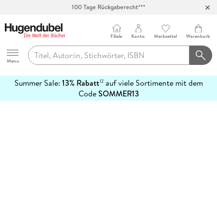
100 Tage Rückgaberecht***
Abholung in über 100 Filialen
Filiale
Konto
Merkzettel
Warenkorb
Hugendubel
Menu
Summer Sale:
13% Rabatt
auf viele Sortimente mit dem
12
mehr
Code
SOMMER13
erfahren