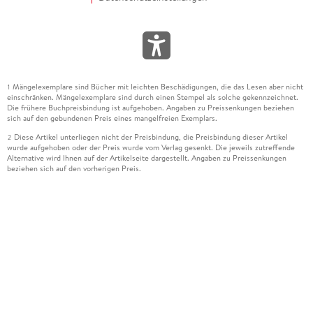
Mängelexemplare sind Bücher mit leichten Beschädigungen, die das Lesen aber nicht
1
einschränken. Mängelexemplare sind durch einen Stempel als solche gekennzeichnet.
Die frühere Buchpreisbindung ist aufgehoben. Angaben zu Preissenkungen beziehen
sich auf den gebundenen Preis eines mangelfreien Exemplars.
Diese Artikel unterliegen nicht der Preisbindung, die Preisbindung dieser Artikel
2
wurde aufgehoben oder der Preis wurde vom Verlag gesenkt. Die jeweils zutreffende
Alternative wird Ihnen auf der Artikelseite dargestellt. Angaben zu Preissenkungen
beziehen sich auf den vorherigen Preis.
Durch Öffnen der Leseprobe willigen Sie ein, dass Daten an den Anbieter der
3
Leseprobe übermittelt werden.
Der gebundene Preis dieses Artikels wird nach Ablauf des auf der Artikelseite
4
dargestellten Datums vom Verlag angehoben.
Der Preisvergleich bezieht sich auf die unverbindliche Preisempfehlung (UVP) des
5
Herstellers.
Der gebundene Preis dieses Artikels wurde vom Verlag gesenkt. Angaben zu
6
Preissenkungen beziehen sich auf den vorherigen Preis.
Die Preisbindung dieses Artikels wurde aufgehoben. Angaben zu Preissenkungen
7