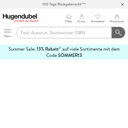
100 Tage Rückgaberecht***
Abholung in über 100 Filialen
Filiale
Konto
Merkzettel
Warenkorb
Hugendubel
Menu
Summer Sale:
13% Rabatt
auf viele Sortimente mit dem
12
mehr
Code
SOMMER13
erfahren