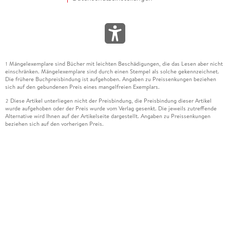
Mängelexemplare sind Bücher mit leichten Beschädigungen, die das Lesen aber nicht
1
einschränken. Mängelexemplare sind durch einen Stempel als solche gekennzeichnet.
Die frühere Buchpreisbindung ist aufgehoben. Angaben zu Preissenkungen beziehen
sich auf den gebundenen Preis eines mangelfreien Exemplars.
Diese Artikel unterliegen nicht der Preisbindung, die Preisbindung dieser Artikel
2
wurde aufgehoben oder der Preis wurde vom Verlag gesenkt. Die jeweils zutreffende
Alternative wird Ihnen auf der Artikelseite dargestellt. Angaben zu Preissenkungen
beziehen sich auf den vorherigen Preis.
Durch Öffnen der Leseprobe willigen Sie ein, dass Daten an den Anbieter der
3
Leseprobe übermittelt werden.
Der gebundene Preis dieses Artikels wird nach Ablauf des auf der Artikelseite
4
dargestellten Datums vom Verlag angehoben.
Der Preisvergleich bezieht sich auf die unverbindliche Preisempfehlung (UVP) des
5
Herstellers.
Der gebundene Preis dieses Artikels wurde vom Verlag gesenkt. Angaben zu
6
Preissenkungen beziehen sich auf den vorherigen Preis.
Die Preisbindung dieses Artikels wurde aufgehoben. Angaben zu Preissenkungen
7