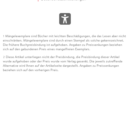
Mängelexemplare sind Bücher mit leichten Beschädigungen, die das Lesen aber nicht
1
einschränken. Mängelexemplare sind durch einen Stempel als solche gekennzeichnet.
Die frühere Buchpreisbindung ist aufgehoben. Angaben zu Preissenkungen beziehen
sich auf den gebundenen Preis eines mangelfreien Exemplars.
Diese Artikel unterliegen nicht der Preisbindung, die Preisbindung dieser Artikel
2
wurde aufgehoben oder der Preis wurde vom Verlag gesenkt. Die jeweils zutreffende
Alternative wird Ihnen auf der Artikelseite dargestellt. Angaben zu Preissenkungen
beziehen sich auf den vorherigen Preis.
Durch Öffnen der Leseprobe willigen Sie ein, dass Daten an den Anbieter der
3
Leseprobe übermittelt werden.
Der gebundene Preis dieses Artikels wird nach Ablauf des auf der Artikelseite
4
dargestellten Datums vom Verlag angehoben.
Der Preisvergleich bezieht sich auf die unverbindliche Preisempfehlung (UVP) des
5
Herstellers.
Der gebundene Preis dieses Artikels wurde vom Verlag gesenkt. Angaben zu
6
Preissenkungen beziehen sich auf den vorherigen Preis.
Die Preisbindung dieses Artikels wurde aufgehoben. Angaben zu Preissenkungen
7