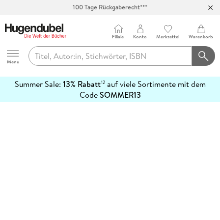
100 Tage Rückgaberecht***
Abholung in über 100 Filialen
Filiale
Konto
Merkzettel
Warenkorb
Hugendubel
Menu
Summer Sale:
13% Rabatt
auf viele Sortimente mit dem
12
mehr
Code
SOMMER13
erfahren