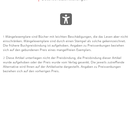
Mängelexemplare sind Bücher mit leichten Beschädigungen, die das Lesen aber nicht
1
einschränken. Mängelexemplare sind durch einen Stempel als solche gekennzeichnet.
Die frühere Buchpreisbindung ist aufgehoben. Angaben zu Preissenkungen beziehen
sich auf den gebundenen Preis eines mangelfreien Exemplars.
Diese Artikel unterliegen nicht der Preisbindung, die Preisbindung dieser Artikel
2
wurde aufgehoben oder der Preis wurde vom Verlag gesenkt. Die jeweils zutreffende
Alternative wird Ihnen auf der Artikelseite dargestellt. Angaben zu Preissenkungen
beziehen sich auf den vorherigen Preis.
Durch Öffnen der Leseprobe willigen Sie ein, dass Daten an den Anbieter der
3
Leseprobe übermittelt werden.
Der gebundene Preis dieses Artikels wird nach Ablauf des auf der Artikelseite
4
dargestellten Datums vom Verlag angehoben.
Der Preisvergleich bezieht sich auf die unverbindliche Preisempfehlung (UVP) des
5
Herstellers.
Der gebundene Preis dieses Artikels wurde vom Verlag gesenkt. Angaben zu
6
Preissenkungen beziehen sich auf den vorherigen Preis.
Die Preisbindung dieses Artikels wurde aufgehoben. Angaben zu Preissenkungen
7