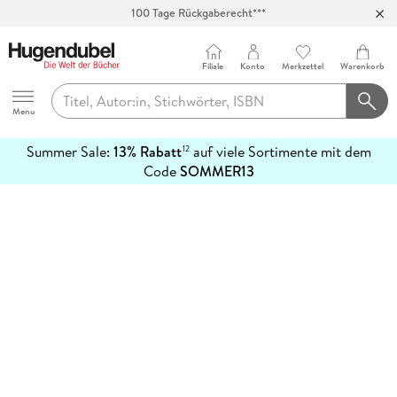
100 Tage Rückgaberecht***
Abholung in über 100 Filialen
Filiale
Konto
Merkzettel
Warenkorb
Hugendubel
Menu
Summer Sale:
13% Rabatt
auf viele Sortimente mit dem
12
mehr
Code
SOMMER13
erfahren