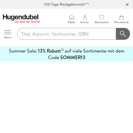
100 Tage Rückgaberecht***
Abholung in über 100 Filialen
Filiale
Konto
Merkzettel
Warenkorb
Hugendubel
Menu
Summer Sale:
13% Rabatt
auf viele Sortimente mit dem
12
mehr
Code
SOMMER13
erfahren