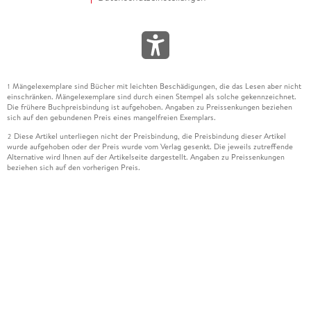
Mängelexemplare sind Bücher mit leichten Beschädigungen, die das Lesen aber nicht
1
einschränken. Mängelexemplare sind durch einen Stempel als solche gekennzeichnet.
Die frühere Buchpreisbindung ist aufgehoben. Angaben zu Preissenkungen beziehen
sich auf den gebundenen Preis eines mangelfreien Exemplars.
Diese Artikel unterliegen nicht der Preisbindung, die Preisbindung dieser Artikel
2
wurde aufgehoben oder der Preis wurde vom Verlag gesenkt. Die jeweils zutreffende
Alternative wird Ihnen auf der Artikelseite dargestellt. Angaben zu Preissenkungen
beziehen sich auf den vorherigen Preis.
Durch Öffnen der Leseprobe willigen Sie ein, dass Daten an den Anbieter der
3
Leseprobe übermittelt werden.
Der gebundene Preis dieses Artikels wird nach Ablauf des auf der Artikelseite
4
dargestellten Datums vom Verlag angehoben.
Der Preisvergleich bezieht sich auf die unverbindliche Preisempfehlung (UVP) des
5
Herstellers.
Der gebundene Preis dieses Artikels wurde vom Verlag gesenkt. Angaben zu
6
Preissenkungen beziehen sich auf den vorherigen Preis.
Die Preisbindung dieses Artikels wurde aufgehoben. Angaben zu Preissenkungen
7