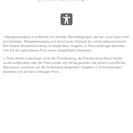
Mängelexemplare sind Bücher mit leichten Beschädigungen, die das Lesen aber nicht
1
einschränken. Mängelexemplare sind durch einen Stempel als solche gekennzeichnet.
Die frühere Buchpreisbindung ist aufgehoben. Angaben zu Preissenkungen beziehen
sich auf den gebundenen Preis eines mangelfreien Exemplars.
Diese Artikel unterliegen nicht der Preisbindung, die Preisbindung dieser Artikel
2
wurde aufgehoben oder der Preis wurde vom Verlag gesenkt. Die jeweils zutreffende
Alternative wird Ihnen auf der Artikelseite dargestellt. Angaben zu Preissenkungen
beziehen sich auf den vorherigen Preis.
Durch Öffnen der Leseprobe willigen Sie ein, dass Daten an den Anbieter der
3
Leseprobe übermittelt werden.
Der gebundene Preis dieses Artikels wird nach Ablauf des auf der Artikelseite
4
dargestellten Datums vom Verlag angehoben.
Der Preisvergleich bezieht sich auf die unverbindliche Preisempfehlung (UVP) des
5
Herstellers.
Der gebundene Preis dieses Artikels wurde vom Verlag gesenkt. Angaben zu
6
Preissenkungen beziehen sich auf den vorherigen Preis.
Die Preisbindung dieses Artikels wurde aufgehoben. Angaben zu Preissenkungen
7