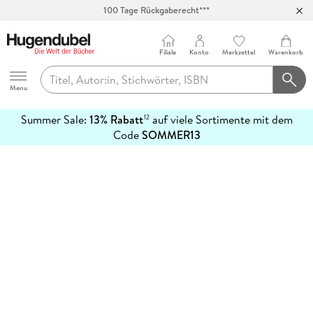
100 Tage Rückgaberecht***
Abholung in über 100 Filialen
Filiale
Konto
Merkzettel
Warenkorb
Hugendubel
Menu
Summer Sale:
13% Rabatt
auf viele Sortimente mit dem
12
mehr
Code
SOMMER13
erfahren