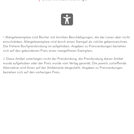
Mängelexemplare sind Bücher mit leichten Beschädigungen, die das Lesen aber nicht
1
einschränken. Mängelexemplare sind durch einen Stempel als solche gekennzeichnet.
Die frühere Buchpreisbindung ist aufgehoben. Angaben zu Preissenkungen beziehen
sich auf den gebundenen Preis eines mangelfreien Exemplars.
Diese Artikel unterliegen nicht der Preisbindung, die Preisbindung dieser Artikel
2
wurde aufgehoben oder der Preis wurde vom Verlag gesenkt. Die jeweils zutreffende
Alternative wird Ihnen auf der Artikelseite dargestellt. Angaben zu Preissenkungen
beziehen sich auf den vorherigen Preis.
Durch Öffnen der Leseprobe willigen Sie ein, dass Daten an den Anbieter der
3
Leseprobe übermittelt werden.
Der gebundene Preis dieses Artikels wird nach Ablauf des auf der Artikelseite
4
dargestellten Datums vom Verlag angehoben.
Der Preisvergleich bezieht sich auf die unverbindliche Preisempfehlung (UVP) des
5
Herstellers.
Der gebundene Preis dieses Artikels wurde vom Verlag gesenkt. Angaben zu
6
Preissenkungen beziehen sich auf den vorherigen Preis.
Die Preisbindung dieses Artikels wurde aufgehoben. Angaben zu Preissenkungen
7