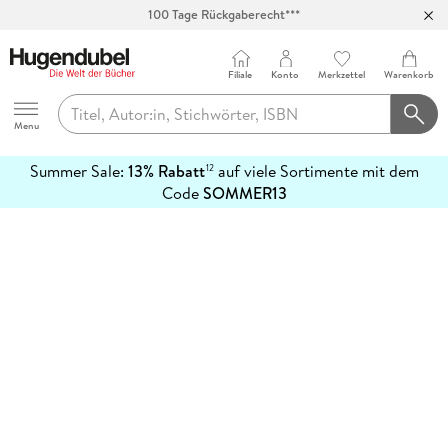
100 Tage Rückgaberecht***
Abholung in über 100 Filialen
Filiale
Konto
Merkzettel
Warenkorb
Hugendubel
Menu
Summer Sale:
13% Rabatt
auf viele Sortimente mit dem
12
mehr
Code
SOMMER13
erfahren