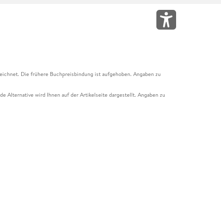
eichnet. Die frühere Buchpreisbindung ist aufgehoben. Angaben zu
e Alternative wird Ihnen auf der Artikelseite dargestellt. Angaben zu
ur Abholung mit Zahlung in der Filiale möglich. Der Gutschein ist nicht
t und das Hugendubel Hörbuch Abo. Der Gutschein ist nicht mit anderen