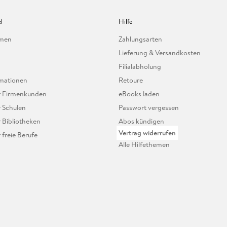
l
Hilfe
hmen
Zahlungsarten
Lieferung & Versandkosten
Filialabholung
mationen
Retoure
ür Firmenkunden
eBooks laden
r Schulen
Passwort vergessen
r Bibliotheken
Abos kündigen
Vertrag widerrufen
r freie Berufe
Alle Hilfethemen