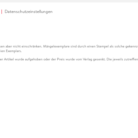
Datenschutzeinstellungen
en aber nicht einschränken. Mängelexemplare sind durch einen Stempel als solche gekennz
ien Exemplars.
ser Artikel wurde aufgehoben oder der Preis wurde vom Verlag gesenkt. Die jeweils zutreffend
ter der Leseprobe übermittelt werden.
kelseite dargestellten Datums vom Verlag angehoben.
g (UVP) des Herstellers.
n zu Preissenkungen beziehen sich auf den vorherigen Preis.
senkungen beziehen sich auf den letzten gebundenen Preis.
kelseite dargestellten Datums vom Verlag angehoben.
n den Gutschein ausschließlich online einlösen unter www.hugendubel.de. Keine Bestellung z
und eBooks) sowie für preisgebundene Kalender, tolino shine (4016621130466), tolino selec
cht möglich. Ein Weiterverkauf und der Handel des Gutscheincodes sind nicht gestattet.