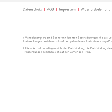
Datenschutz
AGB
Impressum
Widerrufsbelehrung
Mängelexemplare sind Bücher mit leichten Beschädigungen, die das Les
1
Preissenkungen beziehen sich auf den gebundenen Preis eines mangelfre
Diese Artikel unterliegen nicht der Preisbindung, die Preisbindung die
2
Preissenkungen beziehen sich auf den vorherigen Preis.
Durch Öffnen der Leseprobe willigen Sie ein, dass Daten an den Anbie
3
Der gebundene Preis dieses Artikels wird nach Ablauf des auf der Arti
4
Der Preisvergleich bezieht sich auf die unverbindliche Preisempfehlun
5
Der gebundene Preis dieses Artikels wurde vom Verlag gesenkt. Angabe
6
Die Preisbindung dieses Artikels wurde aufgehoben. Angaben zu Preis
7
Der gebundene Preis dieses Artikels wird nach Ablauf des auf der Arti
8
Ihr Gutschein SOMMER13 gilt bis einschließlich 10.08.2026. Sie könne
12
gültig für gesetzlich preisgebundene Artikel (deutschsprachige Bücher 
Gutscheinen und Geschenkkarten kombinierbar. Eine Barauszahlung ist ni