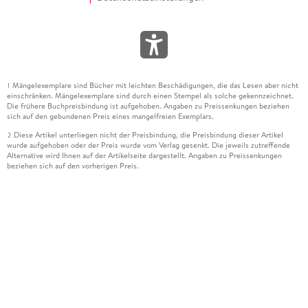
Mängelexemplare sind Bücher mit leichten Beschädigungen, die das Lesen aber nicht
1
einschränken. Mängelexemplare sind durch einen Stempel als solche gekennzeichnet.
Die frühere Buchpreisbindung ist aufgehoben. Angaben zu Preissenkungen beziehen
sich auf den gebundenen Preis eines mangelfreien Exemplars.
Diese Artikel unterliegen nicht der Preisbindung, die Preisbindung dieser Artikel
2
wurde aufgehoben oder der Preis wurde vom Verlag gesenkt. Die jeweils zutreffende
Alternative wird Ihnen auf der Artikelseite dargestellt. Angaben zu Preissenkungen
beziehen sich auf den vorherigen Preis.
Durch Öffnen der Leseprobe willigen Sie ein, dass Daten an den Anbieter der
3
Leseprobe übermittelt werden.
Der gebundene Preis dieses Artikels wird nach Ablauf des auf der Artikelseite
4
dargestellten Datums vom Verlag angehoben.
Der Preisvergleich bezieht sich auf die unverbindliche Preisempfehlung (UVP) des
5
Herstellers.
Der gebundene Preis dieses Artikels wurde vom Verlag gesenkt. Angaben zu
6
Preissenkungen beziehen sich auf den vorherigen Preis.
Die Preisbindung dieses Artikels wurde aufgehoben. Angaben zu Preissenkungen
7