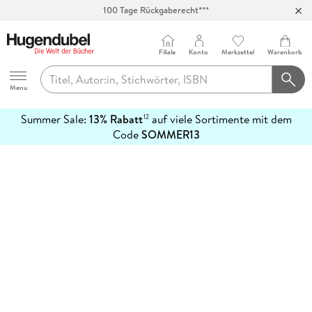
100 Tage Rückgaberecht***
Abholung in über 100 Filialen
Filiale
Konto
Merkzettel
Warenkorb
Hugendubel
Menu
Summer Sale:
13% Rabatt
auf viele Sortimente mit dem
12
mehr
Code
SOMMER13
erfahren