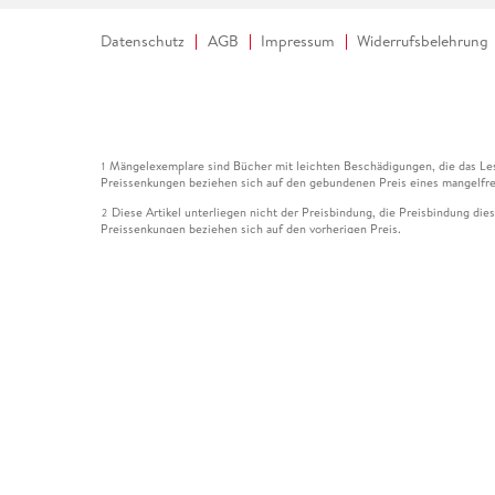
Datenschutz
AGB
Impressum
Widerrufsbelehrung
Mängelexemplare sind Bücher mit leichten Beschädigungen, die das Les
1
Preissenkungen beziehen sich auf den gebundenen Preis eines mangelfre
Diese Artikel unterliegen nicht der Preisbindung, die Preisbindung die
2
Preissenkungen beziehen sich auf den vorherigen Preis.
Durch Öffnen der Leseprobe willigen Sie ein, dass Daten an den Anbie
3
Der gebundene Preis dieses Artikels wird nach Ablauf des auf der Arti
4
Der Preisvergleich bezieht sich auf die unverbindliche Preisempfehlun
5
Der gebundene Preis dieses Artikels wurde vom Verlag gesenkt. Angabe
6
Die Preisbindung dieses Artikels wurde aufgehoben. Angaben zu Preis
7
Der gebundene Preis dieses Artikels wird nach Ablauf des auf der Arti
8
Ihr Gutschein SOMMER13 gilt bis einschließlich 10.08.2026. Sie könne
12
gültig für gesetzlich preisgebundene Artikel (deutschsprachige Bücher 
Gutscheinen und Geschenkkarten kombinierbar. Eine Barauszahlung ist ni