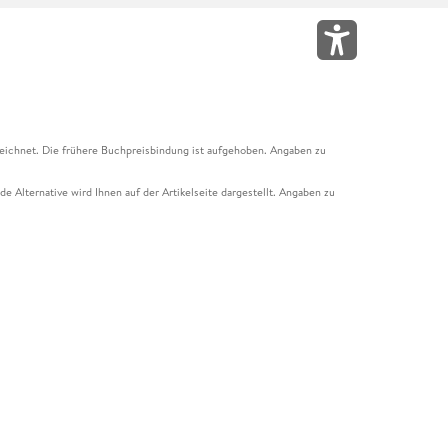
eichnet. Die frühere Buchpreisbindung ist aufgehoben. Angaben zu
e Alternative wird Ihnen auf der Artikelseite dargestellt. Angaben zu
ur Abholung mit Zahlung in der Filiale möglich. Der Gutschein ist nicht
t und das Hugendubel Hörbuch Abo. Der Gutschein ist nicht mit anderen