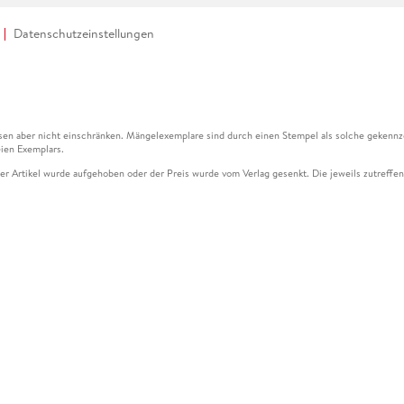
Datenschutzeinstellungen
en aber nicht einschränken. Mängelexemplare sind durch einen Stempel als solche gekennz
ien Exemplars.
ser Artikel wurde aufgehoben oder der Preis wurde vom Verlag gesenkt. Die jeweils zutreffend
ter der Leseprobe übermittelt werden.
kelseite dargestellten Datums vom Verlag angehoben.
g (UVP) des Herstellers.
n zu Preissenkungen beziehen sich auf den vorherigen Preis.
senkungen beziehen sich auf den letzten gebundenen Preis.
kelseite dargestellten Datums vom Verlag angehoben.
n den Gutschein ausschließlich online einlösen unter www.hugendubel.de. Keine Bestellung z
und eBooks) sowie für preisgebundene Kalender, tolino shine (4016621130466), tolino selec
cht möglich. Ein Weiterverkauf und der Handel des Gutscheincodes sind nicht gestattet.