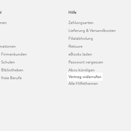
l
Hilfe
hmen
Zahlungsarten
Lieferung & Versandkosten
Filialabholung
mationen
Retoure
ür Firmenkunden
eBooks laden
r Schulen
Passwort vergessen
r Bibliotheken
Abos kündigen
Vertrag widerrufen
r freie Berufe
Alle Hilfethemen