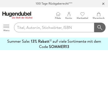
100 Tage Rückgaberecht***
Abholung in über 100 Filialen
Filiale
Konto
Merkzettel
Warenkorb
Hugendubel
Menu
Summer Sale:
13% Rabatt
auf viele Sortimente mit dem
12
mehr
Code
SOMMER13
erfahren