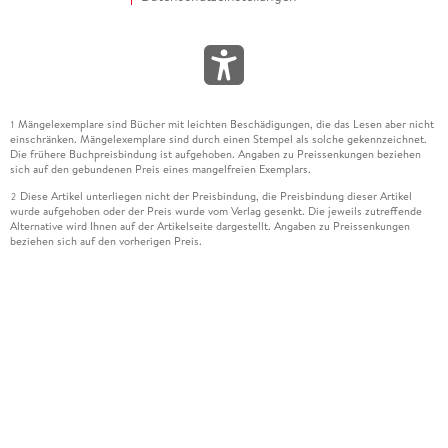
Mängelexemplare sind Bücher mit leichten Beschädigungen, die das Lesen aber nicht
1
einschränken. Mängelexemplare sind durch einen Stempel als solche gekennzeichnet.
Die frühere Buchpreisbindung ist aufgehoben. Angaben zu Preissenkungen beziehen
sich auf den gebundenen Preis eines mangelfreien Exemplars.
Diese Artikel unterliegen nicht der Preisbindung, die Preisbindung dieser Artikel
2
wurde aufgehoben oder der Preis wurde vom Verlag gesenkt. Die jeweils zutreffende
Alternative wird Ihnen auf der Artikelseite dargestellt. Angaben zu Preissenkungen
beziehen sich auf den vorherigen Preis.
Durch Öffnen der Leseprobe willigen Sie ein, dass Daten an den Anbieter der
3
Leseprobe übermittelt werden.
Der gebundene Preis dieses Artikels wird nach Ablauf des auf der Artikelseite
4
dargestellten Datums vom Verlag angehoben.
Der Preisvergleich bezieht sich auf die unverbindliche Preisempfehlung (UVP) des
5
Herstellers.
Der gebundene Preis dieses Artikels wurde vom Verlag gesenkt. Angaben zu
6
Preissenkungen beziehen sich auf den vorherigen Preis.
Die Preisbindung dieses Artikels wurde aufgehoben. Angaben zu Preissenkungen
7