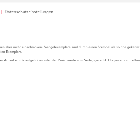
Datenschutzeinstellungen
en aber nicht einschränken. Mängelexemplare sind durch einen Stempel als solche gekennz
ien Exemplars.
ser Artikel wurde aufgehoben oder der Preis wurde vom Verlag gesenkt. Die jeweils zutreffend
ter der Leseprobe übermittelt werden.
kelseite dargestellten Datums vom Verlag angehoben.
g (UVP) des Herstellers.
n zu Preissenkungen beziehen sich auf den vorherigen Preis.
senkungen beziehen sich auf den letzten gebundenen Preis.
kelseite dargestellten Datums vom Verlag angehoben.
n den Gutschein ausschließlich online einlösen unter www.hugendubel.de. Keine Bestellung z
und eBooks) sowie für preisgebundene Kalender, tolino shine (4016621130466), tolino selec
cht möglich. Ein Weiterverkauf und der Handel des Gutscheincodes sind nicht gestattet.