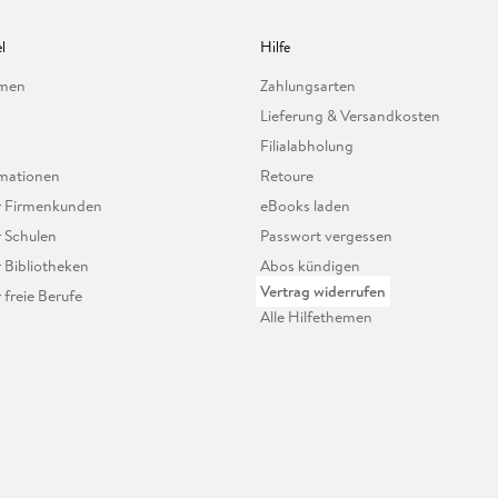
l
Hilfe
hmen
Zahlungsarten
Lieferung & Versandkosten
Filialabholung
mationen
Retoure
ür Firmenkunden
eBooks laden
r Schulen
Passwort vergessen
r Bibliotheken
Abos kündigen
Vertrag widerrufen
r freie Berufe
Alle Hilfethemen