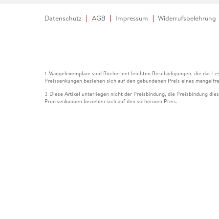
Datenschutz
AGB
Impressum
Widerrufsbelehrung
Mängelexemplare sind Bücher mit leichten Beschädigungen, die das Les
1
Preissenkungen beziehen sich auf den gebundenen Preis eines mangelfre
Diese Artikel unterliegen nicht der Preisbindung, die Preisbindung die
2
Preissenkungen beziehen sich auf den vorherigen Preis.
Durch Öffnen der Leseprobe willigen Sie ein, dass Daten an den Anbie
3
Der gebundene Preis dieses Artikels wird nach Ablauf des auf der Arti
4
Der Preisvergleich bezieht sich auf die unverbindliche Preisempfehlun
5
Der gebundene Preis dieses Artikels wurde vom Verlag gesenkt. Angabe
6
Die Preisbindung dieses Artikels wurde aufgehoben. Angaben zu Preis
7
Der gebundene Preis dieses Artikels wird nach Ablauf des auf der Arti
8
Ihr Gutschein SOMMER13 gilt bis einschließlich 10.08.2026. Sie könne
12
gültig für gesetzlich preisgebundene Artikel (deutschsprachige Bücher 
Gutscheinen und Geschenkkarten kombinierbar. Eine Barauszahlung ist ni