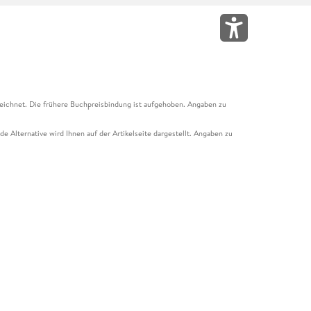
eichnet. Die frühere Buchpreisbindung ist aufgehoben. Angaben zu
e Alternative wird Ihnen auf der Artikelseite dargestellt. Angaben zu
ur Abholung mit Zahlung in der Filiale möglich. Der Gutschein ist nicht
t und das Hugendubel Hörbuch Abo. Der Gutschein ist nicht mit anderen