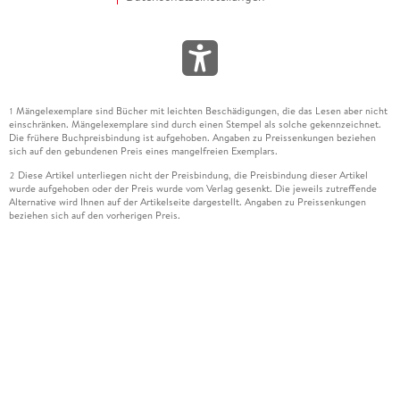
Mängelexemplare sind Bücher mit leichten Beschädigungen, die das Lesen aber nicht
1
einschränken. Mängelexemplare sind durch einen Stempel als solche gekennzeichnet.
Die frühere Buchpreisbindung ist aufgehoben. Angaben zu Preissenkungen beziehen
sich auf den gebundenen Preis eines mangelfreien Exemplars.
Diese Artikel unterliegen nicht der Preisbindung, die Preisbindung dieser Artikel
2
wurde aufgehoben oder der Preis wurde vom Verlag gesenkt. Die jeweils zutreffende
Alternative wird Ihnen auf der Artikelseite dargestellt. Angaben zu Preissenkungen
beziehen sich auf den vorherigen Preis.
Durch Öffnen der Leseprobe willigen Sie ein, dass Daten an den Anbieter der
3
Leseprobe übermittelt werden.
Der gebundene Preis dieses Artikels wird nach Ablauf des auf der Artikelseite
4
dargestellten Datums vom Verlag angehoben.
Der Preisvergleich bezieht sich auf die unverbindliche Preisempfehlung (UVP) des
5
Herstellers.
Der gebundene Preis dieses Artikels wurde vom Verlag gesenkt. Angaben zu
6
Preissenkungen beziehen sich auf den vorherigen Preis.
Die Preisbindung dieses Artikels wurde aufgehoben. Angaben zu Preissenkungen
7