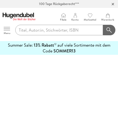
100 Tage Rückgaberecht***
Abholung in über 100 Filialen
Filiale
Konto
Merkzettel
Warenkorb
Hugendubel
Menu
Summer Sale:
13% Rabatt
auf viele Sortimente mit dem
12
mehr
Code
SOMMER13
erfahren